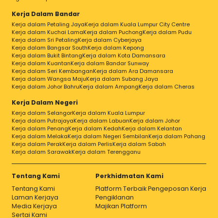
Kerja Dalam Bandar
Kerja dalam Petaling Jaya
Kerja dalam Kuala Lumpur City Centre
Kerja dalam Kuchai Lama
Kerja dalam Puchong
Kerja dalam Pudu
Kerja dalam Sri Petaling
Kerja dalam Cyberjaya
Kerja dalam Bangsar South
Kerja dalam Kepong
Kerja dalam Bukit Bintang
Kerja dalam Kota Damansara
Kerja dalam Kuantan
Kerja dalam Bandar Sunway
Kerja dalam Seri Kembangan
Kerja dalam Ara Damansara
Kerja dalam Wangsa Maju
Kerja dalam Subang Jaya
Kerja dalam Johor Bahru
Kerja dalam Ampang
Kerja dalam Cheras
Kerja Dalam Negeri
Kerja dalam Selangor
Kerja dalam Kuala Lumpur
Kerja dalam Putrajaya
Kerja dalam Labuan
Kerja dalam Johor
Kerja dalam Penang
Kerja dalam Kedah
Kerja dalam Kelantan
Kerja dalam Melaka
Kerja dalam Negeri Sembilan
Kerja dalam Pahang
Kerja dalam Perak
Kerja dalam Perlis
Kerja dalam Sabah
Kerja dalam Sarawak
Kerja dalam Terengganu
Tentang Kami
Perkhidmatan Kami
Tentang Kami
Platform Terbaik Pengeposan Kerja
Laman Kerjaya
Pengiklanan
Media Kerjaya
Majikan Platform
Sertai Kami