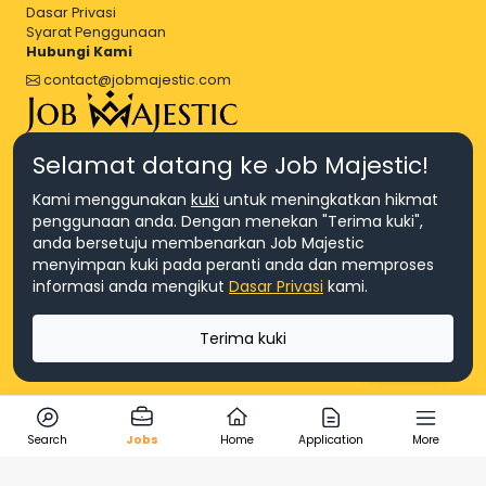
Dasar Privasi
Syarat Penggunaan
Hubungi Kami
contact@jobmajestic.com
Right Job, Majestic Life.
Selamat datang ke Job Majestic!
Kami menggunakan
kuki
untuk meningkatkan hikmat
penggunaan anda. Dengan menekan "Terima kuki",
anda bersetuju membenarkan Job Majestic
menyimpan kuki pada peranti anda dan memproses
© Hakcipta 2026 Agensi Pekerjaan JEV Management Sdn. Bhd.,
informasi anda mengikut
Dasar Privasi
kami.
registered in Malaysia (Company No: 201701016948 (1231113-U), EA
License No. JTKSM860)
© Hakcipta 2026 Job Majestic Sdn. Bhd., registered in Malaysia
Terima kuki
(Company No: 201701037852 (1252023-X))
Ask us
Search
Jobs
Home
Application
More