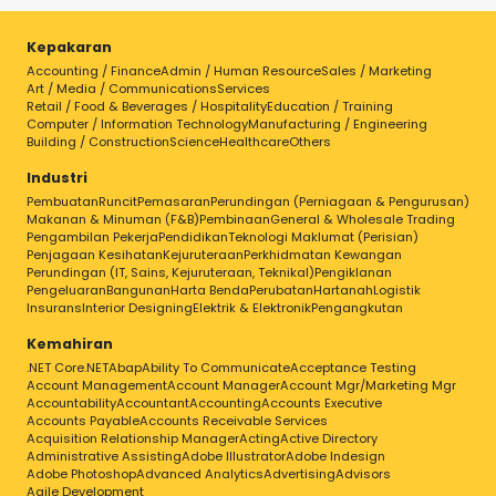
Kepakaran
Accounting / Finance
Admin / Human Resource
Sales / Marketing
Art / Media / Communications
Services
Retail / Food & Beverages / Hospitality
Education / Training
Computer / Information Technology
Manufacturing / Engineering
Building / Construction
Science
Healthcare
Others
Industri
Pembuatan
Runcit
Pemasaran
Perundingan (Perniagaan & Pengurusan)
Makanan & Minuman (F&B)
Pembinaan
General & Wholesale Trading
Pengambilan Pekerja
Pendidikan
Teknologi Maklumat (Perisian)
Penjagaan Kesihatan
Kejuruteraan
Perkhidmatan Kewangan
Perundingan (IT, Sains, Kejuruteraan, Teknikal)
Pengiklanan
Pengeluaran
Bangunan
Harta Benda
Perubatan
Hartanah
Logistik
Insurans
Interior Designing
Elektrik & Elektronik
Pengangkutan
Kemahiran
.NET Core
.NET
Abap
Ability To Communicate
Acceptance Testing
Account Management
Account Manager
Account Mgr/Marketing Mgr
Accountability
Accountant
Accounting
Accounts Executive
Accounts Payable
Accounts Receivable Services
Acquisition Relationship Manager
Acting
Active Directory
Administrative Assisting
Adobe Illustrator
Adobe Indesign
Adobe Photoshop
Advanced Analytics
Advertising
Advisors
Agile Development