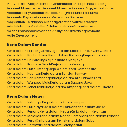
.NET Core
.NET
Abap
Ability To Communicate
Acceptance Testing
Account Management
Account Manager
Account Mgr/Marketing Mgr
Accountability
Accountant
Accounting
Accounts Executive
Accounts Payable
Accounts Receivable Services
Acquisition Relationship Manager
Acting
Active Directory
Administrative Assisting
Adobe Illustrator
Adobe Indesign
Adobe Photoshop
Advanced Analytics
Advertising
Advisors
Agile Development
Kerja Dalam Bandar
Kerja dalam Petaling Jaya
Kerja dalam Kuala Lumpur City Centre
Kerja dalam Kuchai Lama
Kerja dalam Puchong
Kerja dalam Pudu
Kerja dalam Sri Petaling
Kerja dalam Cyberjaya
Kerja dalam Bangsar South
Kerja dalam Kepong
Kerja dalam Bukit Bintang
Kerja dalam Kota Damansara
Kerja dalam Kuantan
Kerja dalam Bandar Sunway
Kerja dalam Seri Kembangan
Kerja dalam Ara Damansara
Kerja dalam Wangsa Maju
Kerja dalam Subang Jaya
Kerja dalam Johor Bahru
Kerja dalam Ampang
Kerja dalam Cheras
Kerja Dalam Negeri
Kerja dalam Selangor
Kerja dalam Kuala Lumpur
Kerja dalam Putrajaya
Kerja dalam Labuan
Kerja dalam Johor
Kerja dalam Penang
Kerja dalam Kedah
Kerja dalam Kelantan
Kerja dalam Melaka
Kerja dalam Negeri Sembilan
Kerja dalam Pahang
Kerja dalam Perak
Kerja dalam Perlis
Kerja dalam Sabah
Kerja dalam Sarawak
Kerja dalam Terengganu