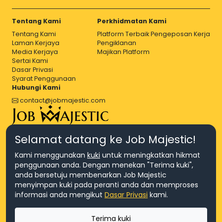
Tentang Kami
Perkhidmatan Kami
Tentang Kami
Platform Terbaik Pengeposan Kerja
Laman Kerjaya
Pengiklanan
Media Kerjaya
Majikan Platform
Sertai Kami
Dasar Privasi
Syarat Penggunaan
Hubungi Kami
contact@jobmajestic.com
Right Job, Majestic Life.
Selamat datang ke Job Majestic!
Kami menggunakan
kuki
untuk meningkatkan hikmat
penggunaan anda. Dengan menekan "Terima kuki",
anda bersetuju membenarkan Job Majestic
menyimpan kuki pada peranti anda dan memproses
© Hakcipta 2026 Agensi Pekerjaan JEV Management Sdn. Bhd.,
informasi anda mengikut
Dasar Privasi
kami.
registered in Malaysia (Company No: 201701016948 (1231113-U), EA
License No. JTKSM860)
© Hakcipta 2026 Job Majestic Sdn. Bhd., registered in Malaysia
Terima kuki
(Company No: 201701037852 (1252023-X))