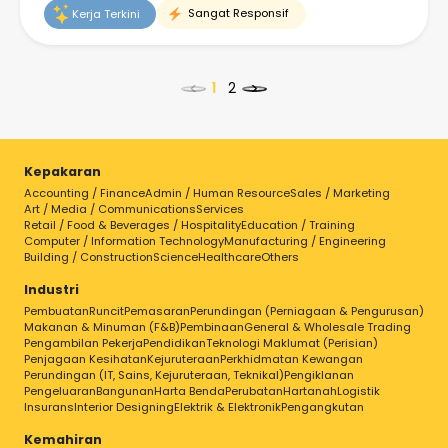
Sangat Responsif
Kerja Terkini
<
>
Kepakaran
Accounting / Finance
Admin / Human Resource
Sales / Marketing
Pilih kerja untuk butiran
Art / Media / Communications
Services
Retail / Food & Beverages / Hospitality
Education / Training
Computer / Information Technology
Manufacturing / Engineering
Building / Construction
Science
Healthcare
Others
Industri
Pembuatan
Runcit
Pemasaran
Perundingan (Perniagaan & Pengurusan)
Makanan & Minuman (F&B)
Pembinaan
General & Wholesale Trading
Pengambilan Pekerja
Pendidikan
Teknologi Maklumat (Perisian)
Penjagaan Kesihatan
Kejuruteraan
Perkhidmatan Kewangan
Perundingan (IT, Sains, Kejuruteraan, Teknikal)
Pengiklanan
Pengeluaran
Bangunan
Harta Benda
Perubatan
Hartanah
Logistik
Insurans
Interior Designing
Elektrik & Elektronik
Pengangkutan
Kemahiran