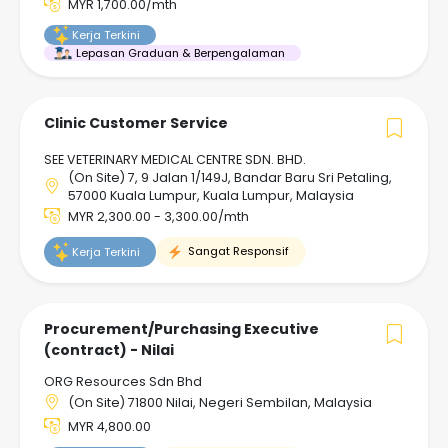
MYR 1,700.00/mth
Kerja Terkini
Lepasan Graduan & Berpengalaman
Clinic Customer Service
SEE VETERINARY MEDICAL CENTRE SDN. BHD.
(On Site) 7, 9 Jalan 1/149J, Bandar Baru Sri Petaling,
57000 Kuala Lumpur, Kuala Lumpur, Malaysia
MYR 2,300.00 - 3,300.00/mth
Sangat Responsif
Kerja Terkini
Procurement/Purchasing Executive
(contract) - Nilai
ORG Resources Sdn Bhd
(On Site) 71800 Nilai, Negeri Sembilan, Malaysia
MYR 4,800.00