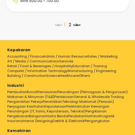
MYR 500.00 - 700.00
<
>
Kepakaran
Accounting / Finance
Admin / Human Resource
Sales / Marketing
Pilih kerja untuk butiran
Art / Media / Communications
Services
Retail / Food & Beverages / Hospitality
Education / Training
Computer / Information Technology
Manufacturing / Engineering
Building / Construction
Science
Healthcare
Others
Industri
Pembuatan
Runcit
Pemasaran
Perundingan (Perniagaan & Pengurusan)
Makanan & Minuman (F&B)
Pembinaan
General & Wholesale Trading
Pengambilan Pekerja
Pendidikan
Teknologi Maklumat (Perisian)
Penjagaan Kesihatan
Kejuruteraan
Perkhidmatan Kewangan
Perundingan (IT, Sains, Kejuruteraan, Teknikal)
Pengiklanan
Pengeluaran
Bangunan
Harta Benda
Perubatan
Hartanah
Logistik
Insurans
Interior Designing
Elektrik & Elektronik
Pengangkutan
Kemahiran