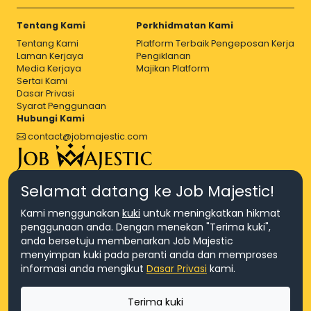
Tentang Kami
Perkhidmatan Kami
Tentang Kami
Platform Terbaik Pengeposan Kerja
Laman Kerjaya
Pengiklanan
Media Kerjaya
Majikan Platform
Sertai Kami
Dasar Privasi
Syarat Penggunaan
Hubungi Kami
contact@jobmajestic.com
Right Job, Majestic Life.
Selamat datang ke Job Majestic!
Kami menggunakan
kuki
untuk meningkatkan hikmat
penggunaan anda. Dengan menekan "Terima kuki",
anda bersetuju membenarkan Job Majestic
menyimpan kuki pada peranti anda dan memproses
© Hakcipta 2026 Agensi Pekerjaan JEV Management Sdn. Bhd.,
informasi anda mengikut
Dasar Privasi
kami.
registered in Malaysia (Company No: 201701016948 (1231113-U), EA
License No. JTKSM860)
© Hakcipta 2026 Job Majestic Sdn. Bhd., registered in Malaysia
Terima kuki
(Company No: 201701037852 (1252023-X))