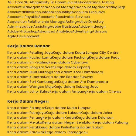
.NET Core
.NET
Abap
Ability To Communicate
Acceptance Testing
Account Management
Account Manager
Account Mgr/Marketing Mgr
Accountability
Accountant
Accounting
Accounts Executive
Accounts Payable
Accounts Receivable Services
Acquisition Relationship Manager
Acting
Active Directory
Administrative Assisting
Adobe Illustrator
Adobe Indesign
Adobe Photoshop
Advanced Analytics
Advertising
Advisors
Agile Development
Kerja Dalam Bandar
Kerja dalam Petaling Jaya
Kerja dalam Kuala Lumpur City Centre
Kerja dalam Kuchai Lama
Kerja dalam Puchong
Kerja dalam Pudu
Kerja dalam Sri Petaling
Kerja dalam Cyberjaya
Kerja dalam Bangsar South
Kerja dalam Kepong
Kerja dalam Bukit Bintang
Kerja dalam Kota Damansara
Kerja dalam Kuantan
Kerja dalam Bandar Sunway
Kerja dalam Seri Kembangan
Kerja dalam Ara Damansara
Kerja dalam Wangsa Maju
Kerja dalam Subang Jaya
Kerja dalam Johor Bahru
Kerja dalam Ampang
Kerja dalam Cheras
Kerja Dalam Negeri
Kerja dalam Selangor
Kerja dalam Kuala Lumpur
Kerja dalam Putrajaya
Kerja dalam Labuan
Kerja dalam Johor
Kerja dalam Penang
Kerja dalam Kedah
Kerja dalam Kelantan
Kerja dalam Melaka
Kerja dalam Negeri Sembilan
Kerja dalam Pahang
Kerja dalam Perak
Kerja dalam Perlis
Kerja dalam Sabah
Kerja dalam Sarawak
Kerja dalam Terengganu