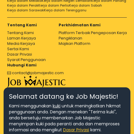
Kerja dalam Melaka
Kerja dalam Negeri Sembilan
Kerja dalam Pahang
Kerja dalam Perak
Kerja dalam Perlis
Kerja dalam Sabah
Kerja dalam Sarawak
Kerja dalam Terengganu
Tentang Kami
Perkhidmatan Kami
Tentang Kami
Platform Terbaik Pengeposan Kerja
Laman Kerjaya
Pengiklanan
Media Kerjaya
Majikan Platform
Sertai Kami
Dasar Privasi
Syarat Penggunaan
Hubungi Kami
contact@jobmajestic.com
Right Job, Majestic Life.
Selamat datang ke Job Majestic!
Kami menggunakan
kuki
untuk meningkatkan hikmat
penggunaan anda. Dengan menekan "Terima kuki",
anda bersetuju membenarkan Job Majestic
menyimpan kuki pada peranti anda dan memproses
© Hakcipta 2026 Agensi Pekerjaan JEV Management Sdn. Bhd.,
informasi anda mengikut
Dasar Privasi
kami.
registered in Malaysia (Company No: 201701016948 (1231113-U), EA