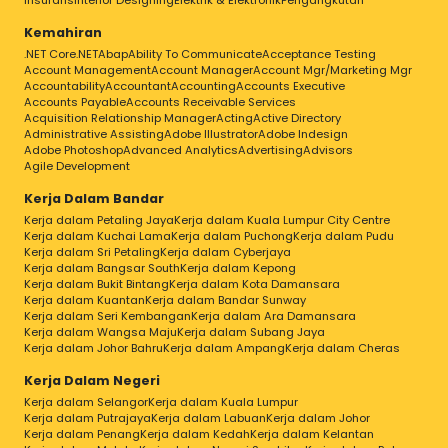
Insurans
Interior Designing
Elektrik & Elektronik
Pengangkutan
Kemahiran
.NET Core
.NET
Abap
Ability To Communicate
Acceptance Testing
Account Management
Account Manager
Account Mgr/Marketing Mgr
Accountability
Accountant
Accounting
Accounts Executive
Accounts Payable
Accounts Receivable Services
Acquisition Relationship Manager
Acting
Active Directory
Administrative Assisting
Adobe Illustrator
Adobe Indesign
Adobe Photoshop
Advanced Analytics
Advertising
Advisors
Agile Development
Kerja Dalam Bandar
Kerja dalam Petaling Jaya
Kerja dalam Kuala Lumpur City Centre
Kerja dalam Kuchai Lama
Kerja dalam Puchong
Kerja dalam Pudu
Kerja dalam Sri Petaling
Kerja dalam Cyberjaya
Kerja dalam Bangsar South
Kerja dalam Kepong
Kerja dalam Bukit Bintang
Kerja dalam Kota Damansara
Kerja dalam Kuantan
Kerja dalam Bandar Sunway
Kerja dalam Seri Kembangan
Kerja dalam Ara Damansara
Kerja dalam Wangsa Maju
Kerja dalam Subang Jaya
Kerja dalam Johor Bahru
Kerja dalam Ampang
Kerja dalam Cheras
Kerja Dalam Negeri
Kerja dalam Selangor
Kerja dalam Kuala Lumpur
Kerja dalam Putrajaya
Kerja dalam Labuan
Kerja dalam Johor
Kerja dalam Penang
Kerja dalam Kedah
Kerja dalam Kelantan