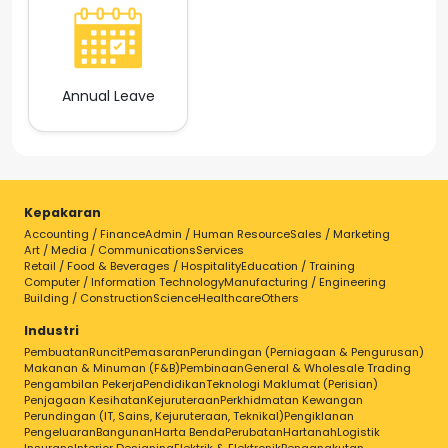
Annual Leave
Kepakaran
Accounting / Finance
Admin / Human Resource
Sales / Marketing
Art / Media / Communications
Services
Retail / Food & Beverages / Hospitality
Education / Training
Computer / Information Technology
Manufacturing / Engineering
Building / Construction
Science
Healthcare
Others
Industri
Pembuatan
Runcit
Pemasaran
Perundingan (Perniagaan & Pengurusan)
Makanan & Minuman (F&B)
Pembinaan
General & Wholesale Trading
Pengambilan Pekerja
Pendidikan
Teknologi Maklumat (Perisian)
Penjagaan Kesihatan
Kejuruteraan
Perkhidmatan Kewangan
Perundingan (IT, Sains, Kejuruteraan, Teknikal)
Pengiklanan
Pengeluaran
Bangunan
Harta Benda
Perubatan
Hartanah
Logistik