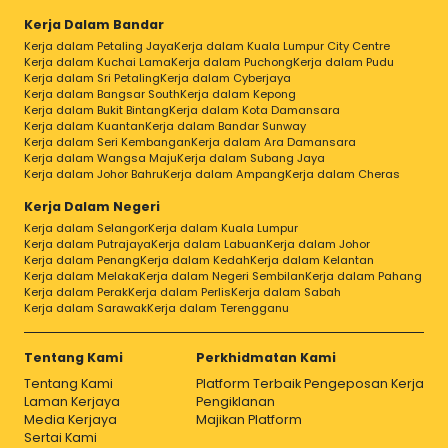
Kerja Dalam Bandar
Kerja dalam Petaling Jaya
Kerja dalam Kuala Lumpur City Centre
Kerja dalam Kuchai Lama
Kerja dalam Puchong
Kerja dalam Pudu
Kerja dalam Sri Petaling
Kerja dalam Cyberjaya
Kerja dalam Bangsar South
Kerja dalam Kepong
Kerja dalam Bukit Bintang
Kerja dalam Kota Damansara
Kerja dalam Kuantan
Kerja dalam Bandar Sunway
Kerja dalam Seri Kembangan
Kerja dalam Ara Damansara
Kerja dalam Wangsa Maju
Kerja dalam Subang Jaya
Kerja dalam Johor Bahru
Kerja dalam Ampang
Kerja dalam Cheras
Kerja Dalam Negeri
Kerja dalam Selangor
Kerja dalam Kuala Lumpur
Kerja dalam Putrajaya
Kerja dalam Labuan
Kerja dalam Johor
Kerja dalam Penang
Kerja dalam Kedah
Kerja dalam Kelantan
Kerja dalam Melaka
Kerja dalam Negeri Sembilan
Kerja dalam Pahang
Kerja dalam Perak
Kerja dalam Perlis
Kerja dalam Sabah
Kerja dalam Sarawak
Kerja dalam Terengganu
Tentang Kami
Perkhidmatan Kami
Tentang Kami
Platform Terbaik Pengeposan Kerja
Laman Kerjaya
Pengiklanan
Media Kerjaya
Majikan Platform
Sertai Kami