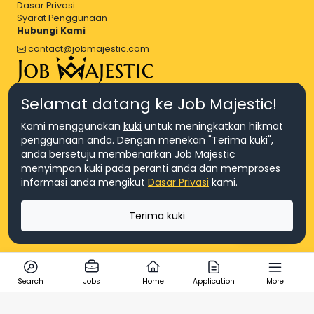
Dasar Privasi
Syarat Penggunaan
Hubungi Kami
contact@jobmajestic.com
Right Job, Majestic Life.
Selamat datang ke Job Majestic!
Kami menggunakan
kuki
untuk meningkatkan hikmat
penggunaan anda. Dengan menekan "Terima kuki",
anda bersetuju membenarkan Job Majestic
menyimpan kuki pada peranti anda dan memproses
© Hakcipta 2026 Agensi Pekerjaan JEV Management Sdn. Bhd.,
informasi anda mengikut
Dasar Privasi
kami.
registered in Malaysia (Company No: 201701016948 (1231113-U), EA
License No. JTKSM860)
© Hakcipta 2026 Job Majestic Sdn. Bhd., registered in Malaysia
Terima kuki
(Company No: 201701037852 (1252023-X))
Ask us
Search
Jobs
Home
Application
More