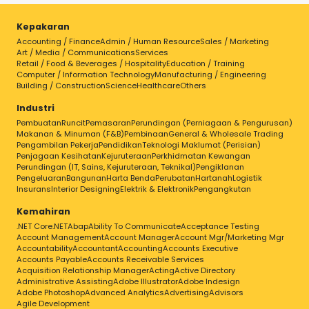
Kepakaran
Accounting / Finance
Admin / Human Resource
Sales / Marketing
Art / Media / Communications
Services
Retail / Food & Beverages / Hospitality
Education / Training
Computer / Information Technology
Manufacturing / Engineering
Building / Construction
Science
Healthcare
Others
Industri
Pembuatan
Runcit
Pemasaran
Perundingan (Perniagaan & Pengurusan)
Makanan & Minuman (F&B)
Pembinaan
General & Wholesale Trading
Pengambilan Pekerja
Pendidikan
Teknologi Maklumat (Perisian)
Penjagaan Kesihatan
Kejuruteraan
Perkhidmatan Kewangan
Perundingan (IT, Sains, Kejuruteraan, Teknikal)
Pengiklanan
Pengeluaran
Bangunan
Harta Benda
Perubatan
Hartanah
Logistik
Insurans
Interior Designing
Elektrik & Elektronik
Pengangkutan
Kemahiran
.NET Core
.NET
Abap
Ability To Communicate
Acceptance Testing
Account Management
Account Manager
Account Mgr/Marketing Mgr
Accountability
Accountant
Accounting
Accounts Executive
Accounts Payable
Accounts Receivable Services
Acquisition Relationship Manager
Acting
Active Directory
Administrative Assisting
Adobe Illustrator
Adobe Indesign
Adobe Photoshop
Advanced Analytics
Advertising
Advisors
Agile Development