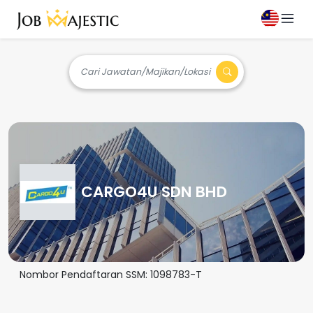
Cari Jawatan/Majikan/Lokasi
CARGO4U SDN BHD
Nombor Pendaftaran SSM:
1098783-T