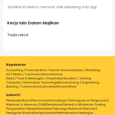
Kerja lain Dalam Majikan
Tiada rekod
Kepakaran
Accounting / Finance
Admin / Human Resource
Sales / Marketing
Art / Media / Communications
Services
Retail / Food & Beverages / Hospitality
Education / Training
Computer / Information Technology
Manufacturing / Engineering
Building / Construction
Science
Healthcare
Others
Industri
Pembuatan
Runcit
Pemasaran
Perundingan (Perniagaan & Pengurusan)
Makanan & Minuman (F&B)
Pembinaan
General & Wholesale Trading
Pengambilan Pekerja
Pendidikan
Teknologi Maklumat (Perisian)
Penjagaan Kesihatan
Kejuruteraan
Perkhidmatan Kewangan