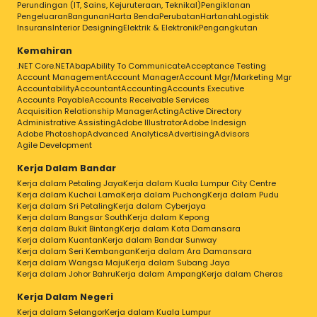
Perundingan (IT, Sains, Kejuruteraan, Teknikal)
Pengiklanan
Pengeluaran
Bangunan
Harta Benda
Perubatan
Hartanah
Logistik
Insurans
Interior Designing
Elektrik & Elektronik
Pengangkutan
Kemahiran
.NET Core
.NET
Abap
Ability To Communicate
Acceptance Testing
Account Management
Account Manager
Account Mgr/Marketing Mgr
Accountability
Accountant
Accounting
Accounts Executive
Accounts Payable
Accounts Receivable Services
Acquisition Relationship Manager
Acting
Active Directory
Administrative Assisting
Adobe Illustrator
Adobe Indesign
Adobe Photoshop
Advanced Analytics
Advertising
Advisors
Agile Development
Kerja Dalam Bandar
Kerja dalam Petaling Jaya
Kerja dalam Kuala Lumpur City Centre
Kerja dalam Kuchai Lama
Kerja dalam Puchong
Kerja dalam Pudu
Kerja dalam Sri Petaling
Kerja dalam Cyberjaya
Kerja dalam Bangsar South
Kerja dalam Kepong
Kerja dalam Bukit Bintang
Kerja dalam Kota Damansara
Kerja dalam Kuantan
Kerja dalam Bandar Sunway
Kerja dalam Seri Kembangan
Kerja dalam Ara Damansara
Kerja dalam Wangsa Maju
Kerja dalam Subang Jaya
Kerja dalam Johor Bahru
Kerja dalam Ampang
Kerja dalam Cheras
Kerja Dalam Negeri
Kerja dalam Selangor
Kerja dalam Kuala Lumpur