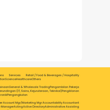
ons
Services
Retail / Food & Beverages / Hospitality
tion
Science
Healthcare
Others
binaan
General & Wholesale Trading
Pengambilan Pekerja
erundingan (IT, Sains, Kejuruteraan, Teknikal)
Pengiklanan
tronik
Pengangkutan
er
Account Mgr/Marketing Mgr
Accountability
Accountant
ip Manager
Acting
Active Directory
Administrative Assisting