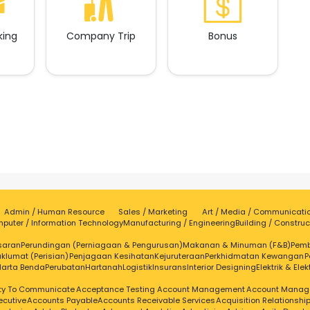
king
Company Trip
Bonus
Admin / Human Resource
Sales / Marketing
Art / Media / Communicati
puter / Information Technology
Manufacturing / Engineering
Building / Construc
saran
Perundingan (Perniagaan & Pengurusan)
Makanan & Minuman (F&B)
Pem
klumat (Perisian)
Penjagaan Kesihatan
Kejuruteraan
Perkhidmatan Kewangan
P
Harta Benda
Perubatan
Hartanah
Logistik
Insurans
Interior Designing
Elektrik & Elek
ity To Communicate
Acceptance Testing
Account Management
Account Manag
ecutive
Accounts Payable
Accounts Receivable Services
Acquisition Relationsh