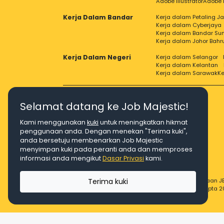
Adobe Illustrator
Adobe 
Kerja Dalam Bandar
Kerja dalam Petaling J
Kerja dalam Cyberjaya
Kerja dalam Bandar Su
Kerja dalam Johor Bahr
Kerja Dalam Negeri
Kerja dalam Selangor
Kerja dalam Kelantan
Kerja dalam Sarawak
Ke
Selamat datang ke Job Majestic!
Kami menggunakan
kuki
untuk meningkatkan hikmat
Right Job, Majestic Life.
penggunaan anda. Dengan menekan "Terima kuki",
anda bersetuju membenarkan Job Majestic
menyimpan kuki pada peranti anda dan memproses
informasi anda mengikut
Dasar Privasi
kami.
Terima kuki
© Hakcipta 2026 Agensi Pekerjaan JE
© Hakcipta 2