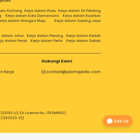
opment
alam Puchong
Kerja dalam Pudu
Kerja dalam Sri Petaling
g
Kerja dalam Kota Damansara
Kerja dalam Kuantan
erja dalam Wangsa Maju
Kerja dalam Subang Jaya
a dalam Johor
Kerja dalam Penang
Kerja dalam Kedah
rja dalam Perak
Kerja dalam Perlis
Kerja dalam Sabah
Hubungi Kami
n Kerja
contact@jobmajestic.com
1231113-U), EA License No. JTKSM860)
 (1252023-X))
Ask us