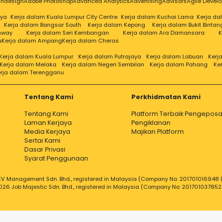
Indesign
Adobe Photoshop
Advanced Analytics
Advertising
Advisors
Agile Devel
aya
Kerja dalam Kuala Lumpur City Centre
Kerja dalam Kuchai Lama
Kerja d
Kerja dalam Bangsar South
Kerja dalam Kepong
Kerja dalam Bukit Bintan
nway
Kerja dalam Seri Kembangan
Kerja dalam Ara Damansara
K
u
Kerja dalam Ampang
Kerja dalam Cheras
Kerja dalam Kuala Lumpur
Kerja dalam Putrajaya
Kerja dalam Labuan
Kerj
Kerja dalam Melaka
Kerja dalam Negeri Sembilan
Kerja dalam Pahang
Ke
rja dalam Terengganu
Tentang Kami
Perkhidmatan Kami
Tentang Kami
Platform Terbaik Pengeposa
Laman Kerjaya
Pengiklanan
Media Kerjaya
Majikan Platform
Sertai Kami
Dasar Privasi
Syarat Penggunaan
V Management Sdn. Bhd., registered in Malaysia (Company No: 201701016948 (
026 Job Majestic Sdn. Bhd., registered in Malaysia (Company No: 201701037852