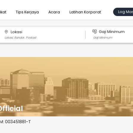
Log Ma
ikat
Tips Kerjaya
Acara
Latihan Korporat
Gaji Minimum
Lokasi
fficial
SM:
003451881-T