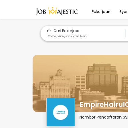
Pekerjaan
Syar
Cari Pekerjaan
EmpireHairulO
Nombor Pendaftaran S