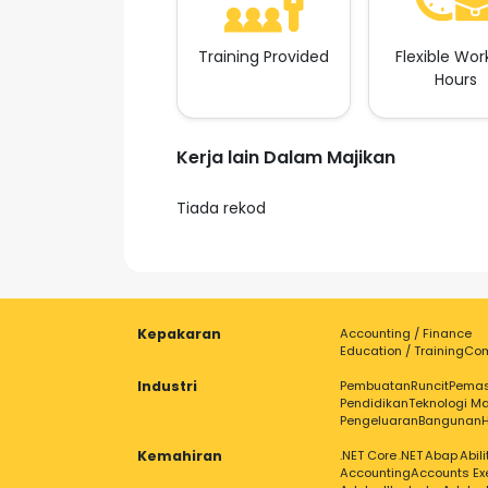
Training Provided
Flexible Wor
Hours
Kerja lain Dalam Majikan
Tiada rekod
Kepakaran
Accounting / Finance
Education / Training
Com
Industri
Pembuatan
Runcit
Pema
Pendidikan
Teknologi Ma
Pengeluaran
Bangunan
Kemahiran
.NET Core
.NET
Abap
Abil
Accounting
Accounts Ex