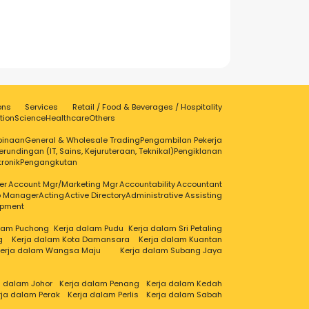
ons
Services
Retail / Food & Beverages / Hospitality
tion
Science
Healthcare
Others
binaan
General & Wholesale Trading
Pengambilan Pekerja
erundingan (IT, Sains, Kejuruteraan, Teknikal)
Pengiklanan
tronik
Pengangkutan
er
Account Mgr/Marketing Mgr
Accountability
Accountant
ip Manager
Acting
Active Directory
Administrative Assisting
opment
alam Puchong
Kerja dalam Pudu
Kerja dalam Sri Petaling
g
Kerja dalam Kota Damansara
Kerja dalam Kuantan
erja dalam Wangsa Maju
Kerja dalam Subang Jaya
a dalam Johor
Kerja dalam Penang
Kerja dalam Kedah
rja dalam Perak
Kerja dalam Perlis
Kerja dalam Sabah