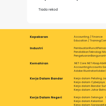
Tiada rekod
Kepakaran
Accounting / Finance
Education / Training
Com
Industri
Pembuatan
Runcit
Pema
Pendidikan
Teknologi Ma
Pengeluaran
Bangunan
Kemahiran
.NET Core
.NET
Abap
Abil
Accounting
Accounts Ex
Adobe Illustrator
Adobe 
Kerja Dalam Bandar
Kerja dalam Petaling J
Kerja dalam Cyberjaya
Kerja dalam Bandar Su
Kerja dalam Johor Bahr
Kerja Dalam Negeri
Kerja dalam Selangor
Kerja dalam Kelantan
Kerja dalam Sarawak
Ke