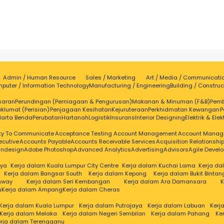
Admin / Human Resource
Sales / Marketing
Art / Media / Communicati
puter / Information Technology
Manufacturing / Engineering
Building / Construc
saran
Perundingan (Perniagaan & Pengurusan)
Makanan & Minuman (F&B)
Pem
klumat (Perisian)
Penjagaan Kesihatan
Kejuruteraan
Perkhidmatan Kewangan
P
Harta Benda
Perubatan
Hartanah
Logistik
Insurans
Interior Designing
Elektrik & Elek
ity To Communicate
Acceptance Testing
Account Management
Account Manag
ecutive
Accounts Payable
Accounts Receivable Services
Acquisition Relationsh
Indesign
Adobe Photoshop
Advanced Analytics
Advertising
Advisors
Agile Devel
aya
Kerja dalam Kuala Lumpur City Centre
Kerja dalam Kuchai Lama
Kerja d
Kerja dalam Bangsar South
Kerja dalam Kepong
Kerja dalam Bukit Bintan
nway
Kerja dalam Seri Kembangan
Kerja dalam Ara Damansara
K
u
Kerja dalam Ampang
Kerja dalam Cheras
Kerja dalam Kuala Lumpur
Kerja dalam Putrajaya
Kerja dalam Labuan
Kerj
Kerja dalam Melaka
Kerja dalam Negeri Sembilan
Kerja dalam Pahang
Ke
rja dalam Terengganu