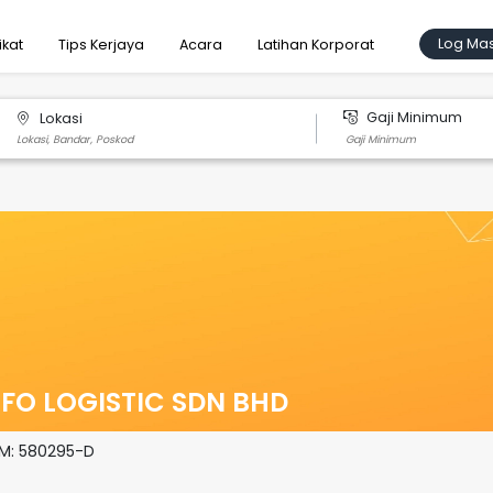
Log Ma
ikat
Tips Kerjaya
Acara
Latihan Korporat
Gaji Minimum
Lokasi
FO LOGISTIC SDN BHD
SM:
580295-D