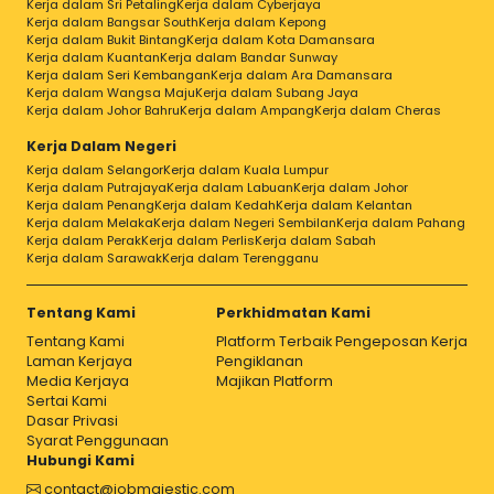
Kerja dalam Sri Petaling
Kerja dalam Cyberjaya
Kerja dalam Bangsar South
Kerja dalam Kepong
Kerja dalam Bukit Bintang
Kerja dalam Kota Damansara
Kerja dalam Kuantan
Kerja dalam Bandar Sunway
Kerja dalam Seri Kembangan
Kerja dalam Ara Damansara
Kerja dalam Wangsa Maju
Kerja dalam Subang Jaya
Kerja dalam Johor Bahru
Kerja dalam Ampang
Kerja dalam Cheras
Kerja Dalam Negeri
Kerja dalam Selangor
Kerja dalam Kuala Lumpur
Kerja dalam Putrajaya
Kerja dalam Labuan
Kerja dalam Johor
Kerja dalam Penang
Kerja dalam Kedah
Kerja dalam Kelantan
Kerja dalam Melaka
Kerja dalam Negeri Sembilan
Kerja dalam Pahang
Kerja dalam Perak
Kerja dalam Perlis
Kerja dalam Sabah
Kerja dalam Sarawak
Kerja dalam Terengganu
Tentang Kami
Perkhidmatan Kami
Tentang Kami
Platform Terbaik Pengeposan Kerja
Laman Kerjaya
Pengiklanan
Media Kerjaya
Majikan Platform
Sertai Kami
Dasar Privasi
Syarat Penggunaan
Hubungi Kami
contact@jobmajestic.com