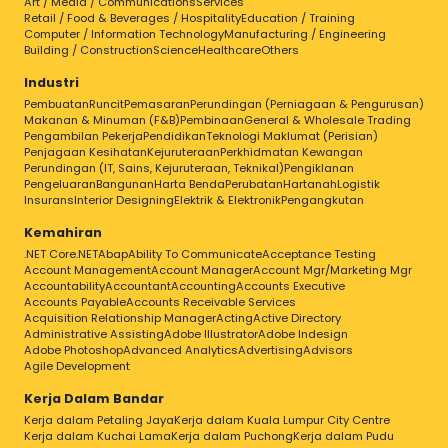
Art / Media / Communications
Services
Retail / Food & Beverages / Hospitality
Education / Training
Computer / Information Technology
Manufacturing / Engineering
Building / Construction
Science
Healthcare
Others
Industri
Pembuatan
Runcit
Pemasaran
Perundingan (Perniagaan & Pengurusan)
Makanan & Minuman (F&B)
Pembinaan
General & Wholesale Trading
Pengambilan Pekerja
Pendidikan
Teknologi Maklumat (Perisian)
Penjagaan Kesihatan
Kejuruteraan
Perkhidmatan Kewangan
Perundingan (IT, Sains, Kejuruteraan, Teknikal)
Pengiklanan
Pengeluaran
Bangunan
Harta Benda
Perubatan
Hartanah
Logistik
Insurans
Interior Designing
Elektrik & Elektronik
Pengangkutan
Kemahiran
.NET Core
.NET
Abap
Ability To Communicate
Acceptance Testing
Account Management
Account Manager
Account Mgr/Marketing Mgr
Accountability
Accountant
Accounting
Accounts Executive
Accounts Payable
Accounts Receivable Services
Acquisition Relationship Manager
Acting
Active Directory
Administrative Assisting
Adobe Illustrator
Adobe Indesign
Adobe Photoshop
Advanced Analytics
Advertising
Advisors
Agile Development
Kerja Dalam Bandar
Kerja dalam Petaling Jaya
Kerja dalam Kuala Lumpur City Centre
Kerja dalam Kuchai Lama
Kerja dalam Puchong
Kerja dalam Pudu