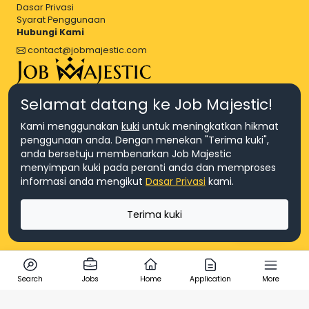
Dasar Privasi
Syarat Penggunaan
Hubungi Kami
contact@jobmajestic.com
Right Job, Majestic Life.
Selamat datang ke Job Majestic!
Kami menggunakan
kuki
untuk meningkatkan hikmat
penggunaan anda. Dengan menekan "Terima kuki",
anda bersetuju membenarkan Job Majestic
menyimpan kuki pada peranti anda dan memproses
© Hakcipta 2026 Agensi Pekerjaan JEV Management Sdn. Bhd.,
informasi anda mengikut
Dasar Privasi
kami.
registered in Malaysia (Company No: 201701016948 (1231113-U), EA
License No. JTKSM860)
© Hakcipta 2026 Job Majestic Sdn. Bhd., registered in Malaysia
Terima kuki
(Company No: 201701037852 (1252023-X))
Ask us
Search
Jobs
Home
Application
More