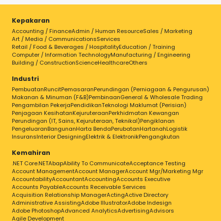
Kepakaran
Accounting / Finance
Admin / Human Resource
Sales / Marketing
Art / Media / Communications
Services
Retail / Food & Beverages / Hospitality
Education / Training
Computer / Information Technology
Manufacturing / Engineering
Building / Construction
Science
Healthcare
Others
Industri
Pembuatan
Runcit
Pemasaran
Perundingan (Perniagaan & Pengurusan)
Makanan & Minuman (F&B)
Pembinaan
General & Wholesale Trading
Pengambilan Pekerja
Pendidikan
Teknologi Maklumat (Perisian)
Penjagaan Kesihatan
Kejuruteraan
Perkhidmatan Kewangan
Perundingan (IT, Sains, Kejuruteraan, Teknikal)
Pengiklanan
Pengeluaran
Bangunan
Harta Benda
Perubatan
Hartanah
Logistik
Insurans
Interior Designing
Elektrik & Elektronik
Pengangkutan
Kemahiran
.NET Core
.NET
Abap
Ability To Communicate
Acceptance Testing
Account Management
Account Manager
Account Mgr/Marketing Mgr
Accountability
Accountant
Accounting
Accounts Executive
Accounts Payable
Accounts Receivable Services
Acquisition Relationship Manager
Acting
Active Directory
Administrative Assisting
Adobe Illustrator
Adobe Indesign
Adobe Photoshop
Advanced Analytics
Advertising
Advisors
Agile Development