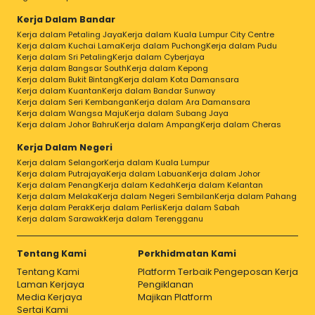
Kerja Dalam Bandar
Kerja dalam Petaling Jaya
Kerja dalam Kuala Lumpur City Centre
Kerja dalam Kuchai Lama
Kerja dalam Puchong
Kerja dalam Pudu
Kerja dalam Sri Petaling
Kerja dalam Cyberjaya
Kerja dalam Bangsar South
Kerja dalam Kepong
Kerja dalam Bukit Bintang
Kerja dalam Kota Damansara
Kerja dalam Kuantan
Kerja dalam Bandar Sunway
Kerja dalam Seri Kembangan
Kerja dalam Ara Damansara
Kerja dalam Wangsa Maju
Kerja dalam Subang Jaya
Kerja dalam Johor Bahru
Kerja dalam Ampang
Kerja dalam Cheras
Kerja Dalam Negeri
Kerja dalam Selangor
Kerja dalam Kuala Lumpur
Kerja dalam Putrajaya
Kerja dalam Labuan
Kerja dalam Johor
Kerja dalam Penang
Kerja dalam Kedah
Kerja dalam Kelantan
Kerja dalam Melaka
Kerja dalam Negeri Sembilan
Kerja dalam Pahang
Kerja dalam Perak
Kerja dalam Perlis
Kerja dalam Sabah
Kerja dalam Sarawak
Kerja dalam Terengganu
Tentang Kami
Perkhidmatan Kami
Tentang Kami
Platform Terbaik Pengeposan Kerja
Laman Kerjaya
Pengiklanan
Media Kerjaya
Majikan Platform
Sertai Kami