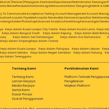
klumat (Perisian)
Penjagaan Kesihatan
Kejuruteraan
Perkhidmatan Kewangan
P
Harta Benda
Perubatan
Hartanah
Logistik
Insurans
Interior Designing
Elektrik & Elek
ity To Communicate
Acceptance Testing
Account Management
Account Manag
ecutive
Accounts Payable
Accounts Receivable Services
Acquisition Relationsh
Indesign
Adobe Photoshop
Advanced Analytics
Advertising
Advisors
Agile Devel
aya
Kerja dalam Kuala Lumpur City Centre
Kerja dalam Kuchai Lama
Kerja d
Kerja dalam Bangsar South
Kerja dalam Kepong
Kerja dalam Bukit Bintan
nway
Kerja dalam Seri Kembangan
Kerja dalam Ara Damansara
K
u
Kerja dalam Ampang
Kerja dalam Cheras
Kerja dalam Kuala Lumpur
Kerja dalam Putrajaya
Kerja dalam Labuan
Kerj
Kerja dalam Melaka
Kerja dalam Negeri Sembilan
Kerja dalam Pahang
Ke
rja dalam Terengganu
Tentang Kami
Perkhidmatan Kami
Tentang Kami
Platform Terbaik Pengeposa
Laman Kerjaya
Pengiklanan
Media Kerjaya
Majikan Platform
Sertai Kami
Dasar Privasi
Syarat Penggunaan
V Management Sdn. Bhd., registered in Malaysia (Company No: 201701016948 (