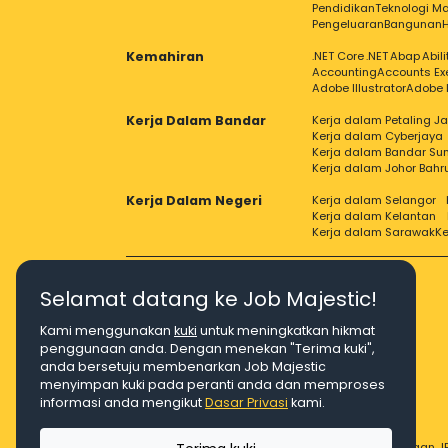
Pendidikan
Teknologi Ma
Pengeluaran
Bangunan
Kemahiran
.NET Core
.NET
Abap
Abil
Accounting
Accounts Ex
Adobe Illustrator
Adobe 
Kerja Dalam Bandar
Kerja dalam Petaling J
Kerja dalam Cyberjaya
Kerja dalam Bandar Su
Kerja dalam Johor Bahr
Kerja Dalam Negeri
Kerja dalam Selangor
Kerja dalam Kelantan
Kerja dalam Sarawak
Ke
Selamat datang ke Job Majestic!
Kami menggunakan
kuki
untuk meningkatkan hikmat
Right Job, Majestic Life.
penggunaan anda. Dengan menekan "Terima kuki",
anda bersetuju membenarkan Job Majestic
menyimpan kuki pada peranti anda dan memproses
informasi anda mengikut
Dasar Privasi
kami.
© Hakcipta 2026 Agensi Pekerjaan JE