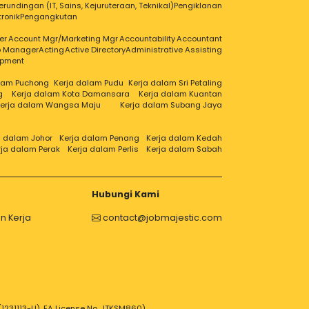
erundingan (IT, Sains, Kejuruteraan, Teknikal)
Pengiklanan
tronik
Pengangkutan
er
Account Mgr/Marketing Mgr
Accountability
Accountant
ip Manager
Acting
Active Directory
Administrative Assisting
opment
alam Puchong
Kerja dalam Pudu
Kerja dalam Sri Petaling
g
Kerja dalam Kota Damansara
Kerja dalam Kuantan
erja dalam Wangsa Maju
Kerja dalam Subang Jaya
a dalam Johor
Kerja dalam Penang
Kerja dalam Kedah
rja dalam Perak
Kerja dalam Perlis
Kerja dalam Sabah
Hubungi Kami
n Kerja
contact@jobmajestic.com
1231113-U), EA License No. JTKSM860)