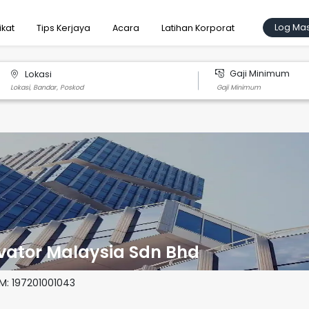
Log Ma
ikat
Tips Kerjaya
Acara
Latihan Korporat
Gaji Minimum
Lokasi
evator Malaysia Sdn Bhd
SM:
197201001043