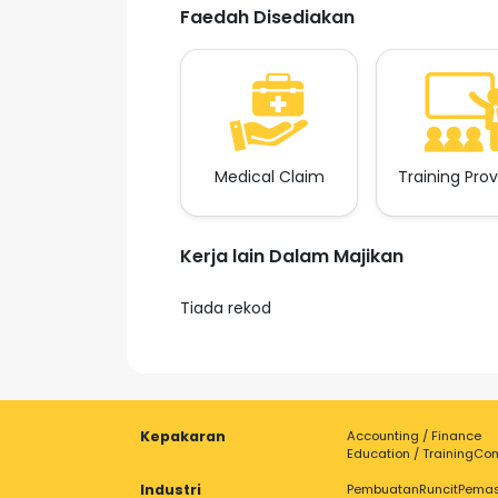
Faedah Disediakan
Medical Claim
Training Pro
Kerja lain Dalam Majikan
Tiada rekod
Kepakaran
Accounting / Finance
Education / Training
Com
Industri
Pembuatan
Runcit
Pema