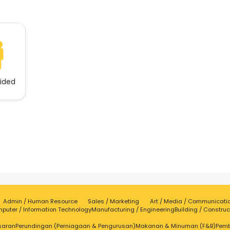
vided
Admin / Human Resource
Sales / Marketing
Art / Media / Communicati
puter / Information Technology
Manufacturing / Engineering
Building / Construc
saran
Perundingan (Perniagaan & Pengurusan)
Makanan & Minuman (F&B)
Pem