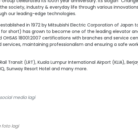
ic Group celebrated its 100th year anniversary. Its slogan “Change
 the society, industry & everyday life through various innovation
ough our leading-edge technologies.
stablished in 1972 by Mitsubishi Electric Corporation of Japan to s
LM for short) has grown to become one of the leading elevator a
d OHSAS 18001:2007 certifications with branches and service cen
nd services, maintaining professionalism and ensuring a safe wor
Rail Transit (LRT), Kuala Lumpur International Airport (KLIA), Ber
n HQ, Sunway Resort Hotel and many more.
ocial media lagi