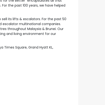
s for the Better” encapsulates all that
s. For the past 100 years, we have helped
ell its lifts & escalators. For the past 50
nd escalator multinational companies.
tres throughout Malaysia & Brunei. Our
king and living environment for our
jaya Times Square, Grand Hyatt KL,