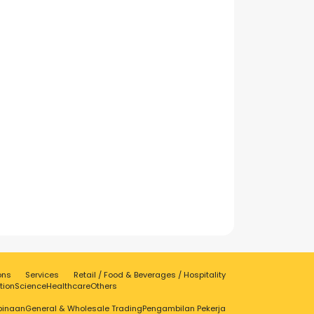
ons
Services
Retail / Food & Beverages / Hospitality
tion
Science
Healthcare
Others
binaan
General & Wholesale Trading
Pengambilan Pekerja