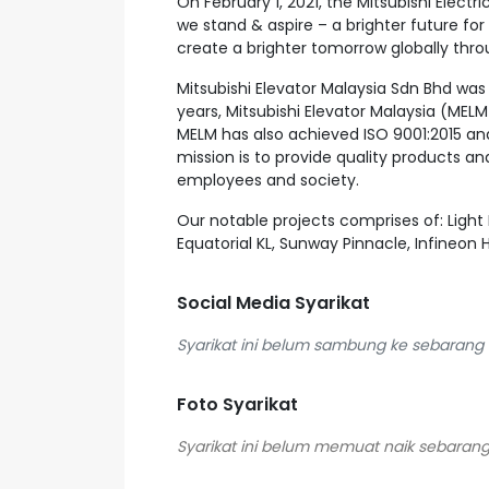
On February 1, 2021, the Mitsubishi Electr
we stand & aspire – a brighter future for
create a brighter tomorrow globally thr
Mitsubishi Elevator Malaysia Sdn Bhd was e
years, Mitsubishi Elevator Malaysia (ME
MELM has also achieved ISO 9001:2015 an
mission is to provide quality products a
employees and society.
Our notable projects comprises of: Light 
Equatorial KL, Sunway Pinnacle, Infineo
Social Media Syarikat
Syarikat ini belum sambung ke sebarang s
Foto Syarikat