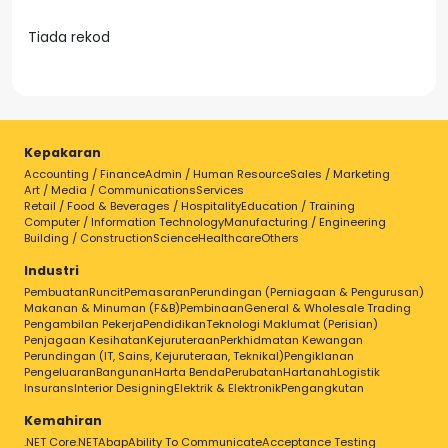
Tiada rekod
Kepakaran
Accounting / Finance
Admin / Human Resource
Sales / Marketing
Art / Media / Communications
Services
Retail / Food & Beverages / Hospitality
Education / Training
Computer / Information Technology
Manufacturing / Engineering
Building / Construction
Science
Healthcare
Others
Industri
Pembuatan
Runcit
Pemasaran
Perundingan (Perniagaan & Pengurusan)
Makanan & Minuman (F&B)
Pembinaan
General & Wholesale Trading
Pengambilan Pekerja
Pendidikan
Teknologi Maklumat (Perisian)
Penjagaan Kesihatan
Kejuruteraan
Perkhidmatan Kewangan
Perundingan (IT, Sains, Kejuruteraan, Teknikal)
Pengiklanan
Pengeluaran
Bangunan
Harta Benda
Perubatan
Hartanah
Logistik
Insurans
Interior Designing
Elektrik & Elektronik
Pengangkutan
Kemahiran
.NET Core
.NET
Abap
Ability To Communicate
Acceptance Testing