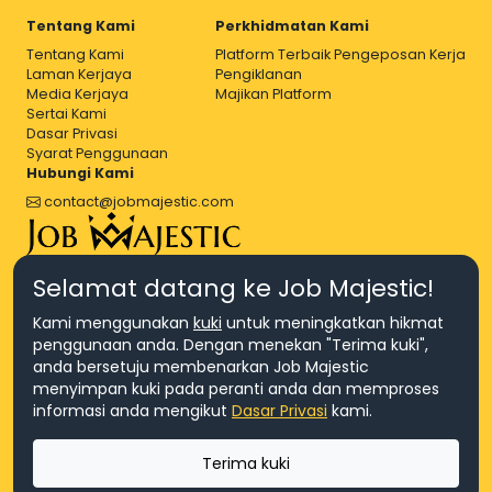
Tentang Kami
Perkhidmatan Kami
Tentang Kami
Platform Terbaik Pengeposan Kerja
Laman Kerjaya
Pengiklanan
Media Kerjaya
Majikan Platform
Sertai Kami
Dasar Privasi
Syarat Penggunaan
Hubungi Kami
contact@jobmajestic.com
Right Job, Majestic Life.
Selamat datang ke Job Majestic!
Kami menggunakan
kuki
untuk meningkatkan hikmat
penggunaan anda. Dengan menekan "Terima kuki",
anda bersetuju membenarkan Job Majestic
menyimpan kuki pada peranti anda dan memproses
© Hakcipta 2026 Agensi Pekerjaan JEV Management Sdn. Bhd.,
informasi anda mengikut
Dasar Privasi
kami.
registered in Malaysia (Company No: 201701016948 (1231113-U), EA
License No. JTKSM860)
© Hakcipta 2026 Job Majestic Sdn. Bhd., registered in Malaysia
Terima kuki
(Company No: 201701037852 (1252023-X))
Ask us