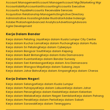
Account Management
Account Manager
Account Mgr/Marketing Mgr
Accountability
Accountant
Accounting
Accounts Executive
Accounts Payable
Accounts Receivable Services
Acquisition Relationship Manager
Acting
Active Directory
Administrative Assisting
Adobe Illustrator
Adobe Indesign
Adobe Photoshop
Advanced Analytics
Advertising
Advisors
Agile Development
Kerja Dalam Bandar
Kerja dalam Petaling Jaya
Kerja dalam Kuala Lumpur City Centre
Kerja dalam Kuchai Lama
Kerja dalam Puchong
Kerja dalam Pudu
Kerja dalam Sri Petaling
Kerja dalam Cyberjaya
Kerja dalam Bangsar South
Kerja dalam Kepong
Kerja dalam Bukit Bintang
Kerja dalam Kota Damansara
Kerja dalam Kuantan
Kerja dalam Bandar Sunway
Kerja dalam Seri Kembangan
Kerja dalam Ara Damansara
Kerja dalam Wangsa Maju
Kerja dalam Subang Jaya
Kerja dalam Johor Bahru
Kerja dalam Ampang
Kerja dalam Cheras
Kerja Dalam Negeri
Kerja dalam Selangor
Kerja dalam Kuala Lumpur
Kerja dalam Putrajaya
Kerja dalam Labuan
Kerja dalam Johor
Kerja dalam Penang
Kerja dalam Kedah
Kerja dalam Kelantan
Kerja dalam Melaka
Kerja dalam Negeri Sembilan
Kerja dalam Pahang
Kerja dalam Perak
Kerja dalam Perlis
Kerja dalam Sabah
Kerja dalam Sarawak
Kerja dalam Terengganu