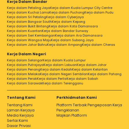
Kerja Dalam Bandar
Kerja dalam Petaling Jaya
Kerja dalam Kuala Lumpur City Centre
Kerja dalam Kuchai Lama
Kerja dalam Puchong
Kerja dalam Pudu
Kerja dalam Sri Petaling
Kerja dalam Cyberjaya
Kerja dalam Bangsar South
Kerja dalam Kepong
Kerja dalam Bukit Bintang
Kerja dalam Kota Damansara
Kerja dalam Kuantan
Kerja dalam Bandar Sunway
Kerja dalam Seri Kembangan
Kerja dalam Ara Damansara
Kerja dalam Wangsa Maju
Kerja dalam Subang Jaya
Kerja dalam Johor Bahru
Kerja dalam Ampang
Kerja dalam Cheras
Kerja Dalam Negeri
Kerja dalam Selangor
Kerja dalam Kuala Lumpur
Kerja dalam Putrajaya
Kerja dalam Labuan
Kerja dalam Johor
Kerja dalam Penang
Kerja dalam Kedah
Kerja dalam Kelantan
Kerja dalam Melaka
Kerja dalam Negeri Sembilan
Kerja dalam Pahang
Kerja dalam Perak
Kerja dalam Perlis
Kerja dalam Sabah
Kerja dalam Sarawak
Kerja dalam Terengganu
Tentang Kami
Perkhidmatan Kami
Tentang Kami
Platform Terbaik Pengeposan Kerja
Laman Kerjaya
Pengiklanan
Media Kerjaya
Majikan Platform
Sertai Kami
Dasar Privasi