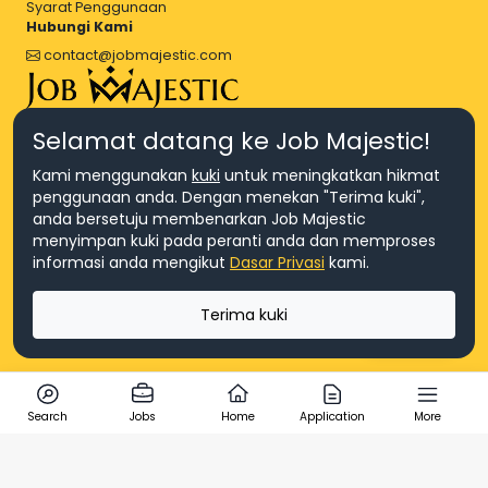
Syarat Penggunaan
Hubungi Kami
contact@jobmajestic.com
Right Job, Majestic Life.
Selamat datang ke Job Majestic!
Kami menggunakan
kuki
untuk meningkatkan hikmat
penggunaan anda. Dengan menekan "Terima kuki",
anda bersetuju membenarkan Job Majestic
menyimpan kuki pada peranti anda dan memproses
© Hakcipta 2026 Agensi Pekerjaan JEV Management Sdn. Bhd.,
informasi anda mengikut
Dasar Privasi
kami.
registered in Malaysia (Company No: 201701016948 (1231113-U), EA
License No. JTKSM860)
© Hakcipta 2026 Job Majestic Sdn. Bhd., registered in Malaysia
Terima kuki
(Company No: 201701037852 (1252023-X))
Ask us
Search
Jobs
Home
Application
More