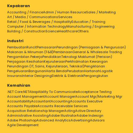
Kepakaran
Accounting / Finance
Admin / Human Resource
Sales / Marketing
Art / Media / Communications
Services
Retail / Food & Beverages / Hospitality
Education / Training
Computer / Information Technology
Manufacturing / Engineering
Building / Construction
Science
Healthcare
Others
Industri
Pembuatan
Runcit
Pemasaran
Perundingan (Perniagaan & Pengurusan)
Makanan & Minuman (F&B)
Pembinaan
General & Wholesale Trading
Pengambilan Pekerja
Pendidikan
Teknologi Maklumat (Perisian)
Penjagaan Kesihatan
Kejuruteraan
Perkhidmatan Kewangan
Perundingan (IT, Sains, Kejuruteraan, Teknikal)
Pengiklanan
Pengeluaran
Bangunan
Harta Benda
Perubatan
Hartanah
Logistik
Insurans
Interior Designing
Elektrik & Elektronik
Pengangkutan
Kemahiran
.NET Core
.NET
Abap
Ability To Communicate
Acceptance Testing
Account Management
Account Manager
Account Mgr/Marketing Mgr
Accountability
Accountant
Accounting
Accounts Executive
Accounts Payable
Accounts Receivable Services
Acquisition Relationship Manager
Acting
Active Directory
Administrative Assisting
Adobe Illustrator
Adobe Indesign
Adobe Photoshop
Advanced Analytics
Advertising
Advisors
Agile Development