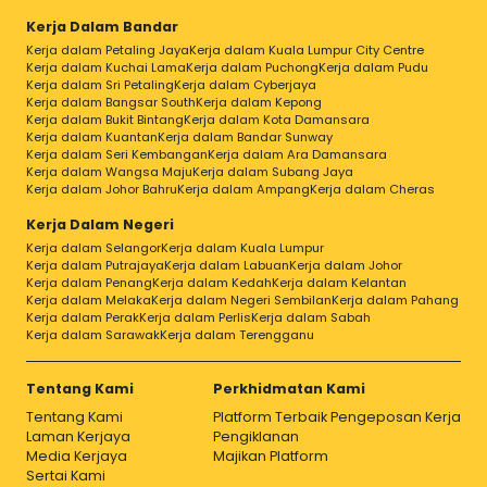
Kerja Dalam Bandar
Kerja dalam Petaling Jaya
Kerja dalam Kuala Lumpur City Centre
Kerja dalam Kuchai Lama
Kerja dalam Puchong
Kerja dalam Pudu
Kerja dalam Sri Petaling
Kerja dalam Cyberjaya
Kerja dalam Bangsar South
Kerja dalam Kepong
Kerja dalam Bukit Bintang
Kerja dalam Kota Damansara
Kerja dalam Kuantan
Kerja dalam Bandar Sunway
Kerja dalam Seri Kembangan
Kerja dalam Ara Damansara
Kerja dalam Wangsa Maju
Kerja dalam Subang Jaya
Kerja dalam Johor Bahru
Kerja dalam Ampang
Kerja dalam Cheras
Kerja Dalam Negeri
Kerja dalam Selangor
Kerja dalam Kuala Lumpur
Kerja dalam Putrajaya
Kerja dalam Labuan
Kerja dalam Johor
Kerja dalam Penang
Kerja dalam Kedah
Kerja dalam Kelantan
Kerja dalam Melaka
Kerja dalam Negeri Sembilan
Kerja dalam Pahang
Kerja dalam Perak
Kerja dalam Perlis
Kerja dalam Sabah
Kerja dalam Sarawak
Kerja dalam Terengganu
Tentang Kami
Perkhidmatan Kami
Tentang Kami
Platform Terbaik Pengeposan Kerja
Laman Kerjaya
Pengiklanan
Media Kerjaya
Majikan Platform
Sertai Kami