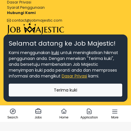
Dasar Privasi
Syarat Penggunaan
Hubungi Kami
contact@jobmajestic.com
Right Job, Majestic Life.
Selamat datang ke Job Majestic!
Kami menggunakan
kuki
untuk meningkatkan hikmat
penggunaan anda. Dengan menekan "Terima kuki",
anda bersetuju membenarkan Job Majestic
menyimpan kuki pada peranti anda dan memproses
© Hakcipta 2026 Agensi Pekerjaan JEV Management Sdn. Bhd.,
informasi anda mengikut
Dasar Privasi
kami.
registered in Malaysia (Company No: 201701016948 (1231113-U), EA
License No. JTKSM860)
© Hakcipta 2026 Job Majestic Sdn. Bhd., registered in Malaysia
Terima kuki
(Company No: 201701037852 (1252023-X))
Ask us
Search
Jobs
Home
Application
More