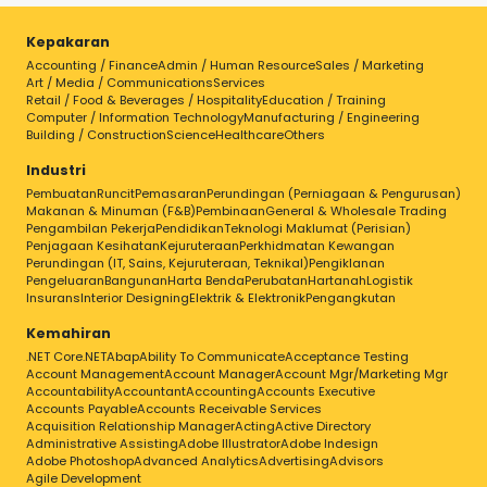
Kepakaran
Accounting / Finance
Admin / Human Resource
Sales / Marketing
Art / Media / Communications
Services
Retail / Food & Beverages / Hospitality
Education / Training
Computer / Information Technology
Manufacturing / Engineering
Building / Construction
Science
Healthcare
Others
Industri
Pembuatan
Runcit
Pemasaran
Perundingan (Perniagaan & Pengurusan)
Makanan & Minuman (F&B)
Pembinaan
General & Wholesale Trading
Pengambilan Pekerja
Pendidikan
Teknologi Maklumat (Perisian)
Penjagaan Kesihatan
Kejuruteraan
Perkhidmatan Kewangan
Perundingan (IT, Sains, Kejuruteraan, Teknikal)
Pengiklanan
Pengeluaran
Bangunan
Harta Benda
Perubatan
Hartanah
Logistik
Insurans
Interior Designing
Elektrik & Elektronik
Pengangkutan
Kemahiran
.NET Core
.NET
Abap
Ability To Communicate
Acceptance Testing
Account Management
Account Manager
Account Mgr/Marketing Mgr
Accountability
Accountant
Accounting
Accounts Executive
Accounts Payable
Accounts Receivable Services
Acquisition Relationship Manager
Acting
Active Directory
Administrative Assisting
Adobe Illustrator
Adobe Indesign
Adobe Photoshop
Advanced Analytics
Advertising
Advisors
Agile Development