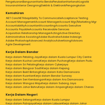
Pengeluaran
Bangunan
Harta Benda
Perubatan
Hartanah
Logistik
Insurans
Interior Designing
Elektrik & Elektronik
Pengangkutan
Kemahiran
.NET Core
.NET
Abap
Ability To Communicate
Acceptance Testing
Account Management
Account Manager
Account Mgr/Marketing Mgr
Accountability
Accountant
Accounting
Accounts Executive
Accounts Payable
Accounts Receivable Services
Acquisition Relationship Manager
Acting
Active Directory
Administrative Assisting
Adobe Illustrator
Adobe Indesign
Adobe Photoshop
Advanced Analytics
Advertising
Advisors
Agile Development
Kerja Dalam Bandar
Kerja dalam Petaling Jaya
Kerja dalam Kuala Lumpur City Centre
Kerja dalam Kuchai Lama
Kerja dalam Puchong
Kerja dalam Pudu
Kerja dalam Sri Petaling
Kerja dalam Cyberjaya
Kerja dalam Bangsar South
Kerja dalam Kepong
Kerja dalam Bukit Bintang
Kerja dalam Kota Damansara
Kerja dalam Kuantan
Kerja dalam Bandar Sunway
Kerja dalam Seri Kembangan
Kerja dalam Ara Damansara
Kerja dalam Wangsa Maju
Kerja dalam Subang Jaya
Kerja dalam Johor Bahru
Kerja dalam Ampang
Kerja dalam Cheras
Kerja Dalam Negeri
Kerja dalam Selangor
Kerja dalam Kuala Lumpur
Kerja dalam Putrajaya
Kerja dalam Labuan
Kerja dalam Johor