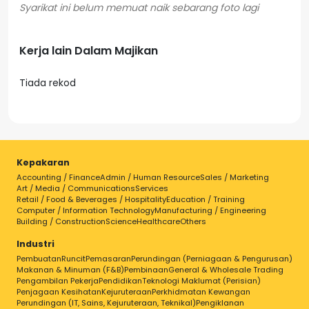
Kerja lain Dalam Majikan
Tiada rekod
Kepakaran
Accounting / Finance
Admin / Human Resource
Sales / Marketing
Art / Media / Communications
Services
Retail / Food & Beverages / Hospitality
Education / Training
Computer / Information Technology
Manufacturing / Engineering
Building / Construction
Science
Healthcare
Others
Industri
Pembuatan
Runcit
Pemasaran
Perundingan (Perniagaan & Pengurusan)
Makanan & Minuman (F&B)
Pembinaan
General & Wholesale Trading
Pengambilan Pekerja
Pendidikan
Teknologi Maklumat (Perisian)
Penjagaan Kesihatan
Kejuruteraan
Perkhidmatan Kewangan
Perundingan (IT, Sains, Kejuruteraan, Teknikal)
Pengiklanan