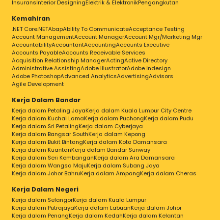
Insurans
Interior Designing
Elektrik & Elektronik
Pengangkutan
Kemahiran
.NET Core
.NET
Abap
Ability To Communicate
Acceptance Testing
Account Management
Account Manager
Account Mgr/Marketing Mgr
Accountability
Accountant
Accounting
Accounts Executive
Accounts Payable
Accounts Receivable Services
Acquisition Relationship Manager
Acting
Active Directory
Administrative Assisting
Adobe Illustrator
Adobe Indesign
Adobe Photoshop
Advanced Analytics
Advertising
Advisors
Agile Development
Kerja Dalam Bandar
Kerja dalam Petaling Jaya
Kerja dalam Kuala Lumpur City Centre
Kerja dalam Kuchai Lama
Kerja dalam Puchong
Kerja dalam Pudu
Kerja dalam Sri Petaling
Kerja dalam Cyberjaya
Kerja dalam Bangsar South
Kerja dalam Kepong
Kerja dalam Bukit Bintang
Kerja dalam Kota Damansara
Kerja dalam Kuantan
Kerja dalam Bandar Sunway
Kerja dalam Seri Kembangan
Kerja dalam Ara Damansara
Kerja dalam Wangsa Maju
Kerja dalam Subang Jaya
Kerja dalam Johor Bahru
Kerja dalam Ampang
Kerja dalam Cheras
Kerja Dalam Negeri
Kerja dalam Selangor
Kerja dalam Kuala Lumpur
Kerja dalam Putrajaya
Kerja dalam Labuan
Kerja dalam Johor
Kerja dalam Penang
Kerja dalam Kedah
Kerja dalam Kelantan