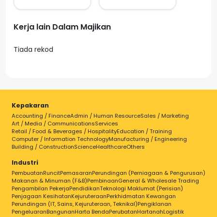
Kerja lain Dalam Majikan
Tiada rekod
Kepakaran
Accounting / Finance
Admin / Human Resource
Sales / Marketing
Art / Media / Communications
Services
Retail / Food & Beverages / Hospitality
Education / Training
Computer / Information Technology
Manufacturing / Engineering
Building / Construction
Science
Healthcare
Others
Industri
Pembuatan
Runcit
Pemasaran
Perundingan (Perniagaan & Pengurusan)
Makanan & Minuman (F&B)
Pembinaan
General & Wholesale Trading
Pengambilan Pekerja
Pendidikan
Teknologi Maklumat (Perisian)
Penjagaan Kesihatan
Kejuruteraan
Perkhidmatan Kewangan
Perundingan (IT, Sains, Kejuruteraan, Teknikal)
Pengiklanan
Pengeluaran
Bangunan
Harta Benda
Perubatan
Hartanah
Logistik