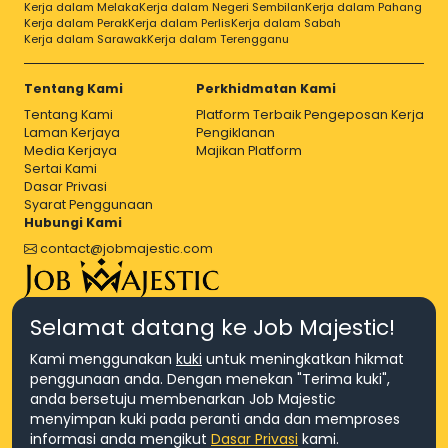
Kerja dalam Melaka
Kerja dalam Negeri Sembilan
Kerja dalam Pahang
Kerja dalam Perak
Kerja dalam Perlis
Kerja dalam Sabah
Kerja dalam Sarawak
Kerja dalam Terengganu
Tentang Kami
Perkhidmatan Kami
Tentang Kami
Platform Terbaik Pengeposan Kerja
Laman Kerjaya
Pengiklanan
Media Kerjaya
Majikan Platform
Sertai Kami
Dasar Privasi
Syarat Penggunaan
Hubungi Kami
contact@jobmajestic.com
Right Job, Majestic Life.
Selamat datang ke Job Majestic!
Kami menggunakan
kuki
untuk meningkatkan hikmat
penggunaan anda. Dengan menekan "Terima kuki",
anda bersetuju membenarkan Job Majestic
menyimpan kuki pada peranti anda dan memproses
© Hakcipta 2026 Agensi Pekerjaan JEV Management Sdn. Bhd.,
informasi anda mengikut
Dasar Privasi
kami.
registered in Malaysia (Company No: 201701016948 (1231113-U), EA