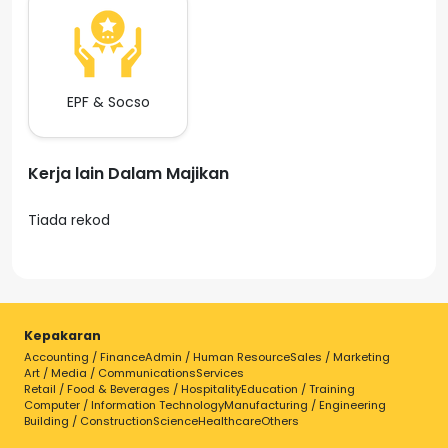
EPF & Socso
Kerja lain Dalam Majikan
Tiada rekod
Kepakaran
Accounting / Finance
Admin / Human Resource
Sales / Marketing
Art / Media / Communications
Services
Retail / Food & Beverages / Hospitality
Education / Training
Computer / Information Technology
Manufacturing / Engineering
Building / Construction
Science
Healthcare
Others