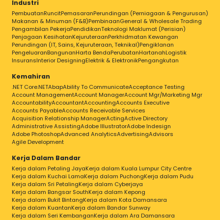
Industri
Pembuatan
Runcit
Pemasaran
Perundingan (Perniagaan & Pengurusan)
Makanan & Minuman (F&B)
Pembinaan
General & Wholesale Trading
Pengambilan Pekerja
Pendidikan
Teknologi Maklumat (Perisian)
Penjagaan Kesihatan
Kejuruteraan
Perkhidmatan Kewangan
Perundingan (IT, Sains, Kejuruteraan, Teknikal)
Pengiklanan
Pengeluaran
Bangunan
Harta Benda
Perubatan
Hartanah
Logistik
Insurans
Interior Designing
Elektrik & Elektronik
Pengangkutan
Kemahiran
.NET Core
.NET
Abap
Ability To Communicate
Acceptance Testing
Account Management
Account Manager
Account Mgr/Marketing Mgr
Accountability
Accountant
Accounting
Accounts Executive
Accounts Payable
Accounts Receivable Services
Acquisition Relationship Manager
Acting
Active Directory
Administrative Assisting
Adobe Illustrator
Adobe Indesign
Adobe Photoshop
Advanced Analytics
Advertising
Advisors
Agile Development
Kerja Dalam Bandar
Kerja dalam Petaling Jaya
Kerja dalam Kuala Lumpur City Centre
Kerja dalam Kuchai Lama
Kerja dalam Puchong
Kerja dalam Pudu
Kerja dalam Sri Petaling
Kerja dalam Cyberjaya
Kerja dalam Bangsar South
Kerja dalam Kepong
Kerja dalam Bukit Bintang
Kerja dalam Kota Damansara
Kerja dalam Kuantan
Kerja dalam Bandar Sunway
Kerja dalam Seri Kembangan
Kerja dalam Ara Damansara