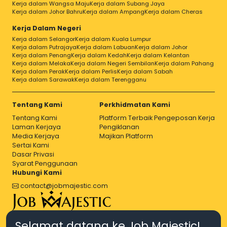
Kerja dalam Wangsa Maju
Kerja dalam Subang Jaya
Kerja dalam Johor Bahru
Kerja dalam Ampang
Kerja dalam Cheras
Kerja Dalam Negeri
Kerja dalam Selangor
Kerja dalam Kuala Lumpur
Kerja dalam Putrajaya
Kerja dalam Labuan
Kerja dalam Johor
Kerja dalam Penang
Kerja dalam Kedah
Kerja dalam Kelantan
Kerja dalam Melaka
Kerja dalam Negeri Sembilan
Kerja dalam Pahang
Kerja dalam Perak
Kerja dalam Perlis
Kerja dalam Sabah
Kerja dalam Sarawak
Kerja dalam Terengganu
Tentang Kami
Perkhidmatan Kami
Tentang Kami
Platform Terbaik Pengeposan Kerja
Laman Kerjaya
Pengiklanan
Media Kerjaya
Majikan Platform
Sertai Kami
Dasar Privasi
Syarat Penggunaan
Hubungi Kami
contact@jobmajestic.com
Right Job, Majestic Life.
Selamat datang ke Job Majestic!