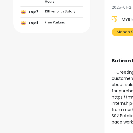
Hours
2025-01-21
13th-month Salary
Top 7
MYR 5
Free Parking
Top 8
Mohon S
Butiran
-Greeting
customers
about sal
for purch
https://m
internshi
from marke
SS2 Petali
pace work