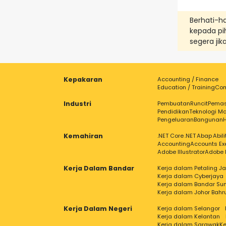
Berhati-h
kepada pih
segera ji
Kepakaran
Accounting / Finance
Education / Training
Com
Industri
Pembuatan
Runcit
Pema
Pendidikan
Teknologi Ma
Pengeluaran
Bangunan
Kemahiran
.NET Core
.NET
Abap
Abil
Accounting
Accounts Ex
Adobe Illustrator
Adobe 
Kerja Dalam Bandar
Kerja dalam Petaling J
Kerja dalam Cyberjaya
Kerja dalam Bandar Su
Kerja dalam Johor Bahr
Kerja Dalam Negeri
Kerja dalam Selangor
Kerja dalam Kelantan
Kerja dalam Sarawak
Ke