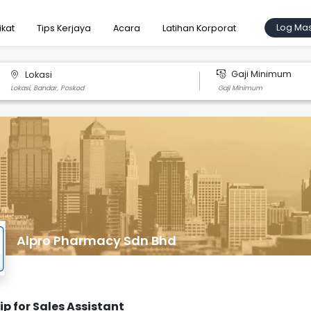
Log Ma
ikat
Tips Kerjaya
Acara
Latihan Korporat
Gaji Minimum
Lokasi
Alpro Pharmacy Sdn Bhd
ip for Sales Assistant