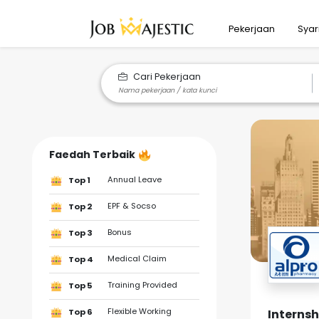
Pekerjaan
Syar
Cari Pekerjaan
Faedah Terbaik
Annual Leave
Top 1
EPF & Socso
Top 2
Bonus
Top 3
Medical Claim
Top 4
Training Provided
Top 5
Flexible Working
Internsh
Top 6