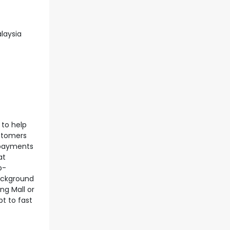
alaysia
to help
stomers
 payments
at
b-
background
ng Mall or
pt to fast