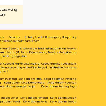
atau wang
kan
ons
Services
Retail / Food & Beverages / Hospitality
tion
Science
Healthcare
Others
binaan
General & Wholesale Trading
Pengambilan Pekerja
erundingan (IT, Sains, Kejuruteraan, Teknikal)
Pengiklanan
tronik
Pengangkutan
er
Account Mgr/Marketing Mgr
Accountability
Accountant
ip Manager
Acting
Active Directory
Administrative Assisting
opment
alam Puchong
Kerja dalam Pudu
Kerja dalam Sri Petaling
g
Kerja dalam Kota Damansara
Kerja dalam Kuantan
erja dalam Wangsa Maju
Kerja dalam Subang Jaya
a dalam Johor
Kerja dalam Penang
Kerja dalam Kedah
rja dalam Perak
Kerja dalam Perlis
Kerja dalam Sabah