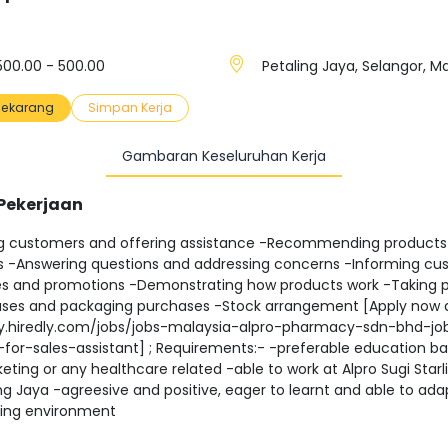
00.00 - 500.00
Petaling Jaya, Selangor, M
ekarang
Simpan Kerja
Gambaran Keseluruhan Kerja
 Pekerjaan
 customers and offering assistance -Recommending products 
 -Answering questions and addressing concerns -Informing cu
es and promotions -Demonstrating how products work -Taking
ases and packaging purchases -Stock arrangement [Apply now 
y.hiredly.com/jobs/jobs-malaysia-alpro-pharmacy-sdn-bhd-jo
p-for-sales-assistant] ; Requirements:- -preferable education 
ting or any healthcare related -able to work at Alpro Sugi Starli
ng Jaya -agreesive and positive, eager to learnt and able to ada
ing environment