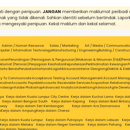
ati dengan penipuan.
JANGAN
memberikan maklumat peribadi 
ak yang tidak dikenali. Sahkan identiti sebelum bertindak. Lapor
ka mengesyaki penipuan. Kekal maklum dan kekal selamat.
Admin / Human Resource
Sales / Marketing
Art / Media / Communicati
puter / Information Technology
Manufacturing / Engineering
Building / Construc
saran
Perundingan (Perniagaan & Pengurusan)
Makanan & Minuman (F&B)
Pem
klumat (Perisian)
Penjagaan Kesihatan
Kejuruteraan
Perkhidmatan Kewangan
P
Harta Benda
Perubatan
Hartanah
Logistik
Insurans
Interior Designing
Elektrik & Elek
ity To Communicate
Acceptance Testing
Account Management
Account Manag
ecutive
Accounts Payable
Accounts Receivable Services
Acquisition Relationsh
Indesign
Adobe Photoshop
Advanced Analytics
Advertising
Advisors
Agile Devel
aya
Kerja dalam Kuala Lumpur City Centre
Kerja dalam Kuchai Lama
Kerja d
Kerja dalam Bangsar South
Kerja dalam Kepong
Kerja dalam Bukit Bintan
nway
Kerja dalam Seri Kembangan
Kerja dalam Ara Damansara
K
u
Kerja dalam Ampang
Kerja dalam Cheras
Kerja dalam Kuala Lumpur
Kerja dalam Putrajaya
Kerja dalam Labuan
Kerj
Kerja dalam Melaka
Kerja dalam Negeri Sembilan
Kerja dalam Pahang
Ke
rja dalam Terengganu