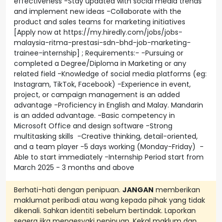
effectiveness -Stay updated with social media trends
and implement new ideas -Collaborate with the
product and sales teams for marketing initiatives
[Apply now at https://my.hiredly.com/jobs/jobs-
malaysia-ritma-prestasi-sdn-bhd-job-marketing-
trainee-internship] ; Requirements:- -Pursuing or
completed a Degree/Diploma in Marketing or any
related field -Knowledge of social media platforms (eg:
Instagram, TikTok, Facebook) -Experience in event,
project, or campaign management is an added
advantage -Proficiency in English and Malay. Mandarin
is an added advantage. -Basic competency in
Microsoft Office and design software -Strong
multitasking skills -Creative thinking, detail-oriented,
and a team player -5 days working (Monday-Friday) -
Able to start immediately -Internship Period start from
March 2025 - 3 months and above
Berhati-hati dengan penipuan.
JANGAN
memberikan
maklumat peribadi atau wang kepada pihak yang tidak
dikenali. Sahkan identiti sebelum bertindak. Laporkan
segera jika mengesyaki penipuan. Kekal maklum dan