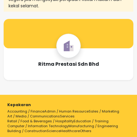
kekal selamat.
Ritma Prestasi Sdn Bhd
Kepakaran
Accounting / Finance
Admin / Human Resource
Sales / Marketing
Art / Media / Communications
Services
Retail / Food & Beverages / Hospitality
Education / Training
Computer / Information Technology
Manufacturing / Engineering
Building / Construction
Science
Healthcare
Others