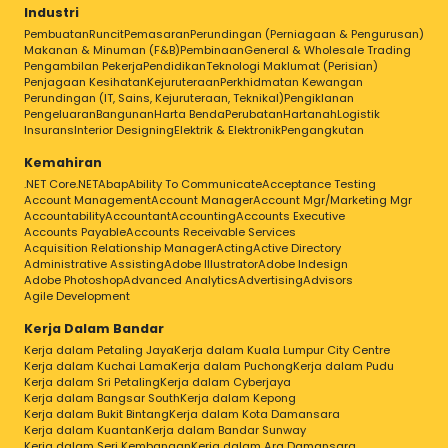
Industri
Pembuatan
Runcit
Pemasaran
Perundingan (Perniagaan & Pengurusan)
Makanan & Minuman (F&B)
Pembinaan
General & Wholesale Trading
Pengambilan Pekerja
Pendidikan
Teknologi Maklumat (Perisian)
Penjagaan Kesihatan
Kejuruteraan
Perkhidmatan Kewangan
Perundingan (IT, Sains, Kejuruteraan, Teknikal)
Pengiklanan
Pengeluaran
Bangunan
Harta Benda
Perubatan
Hartanah
Logistik
Insurans
Interior Designing
Elektrik & Elektronik
Pengangkutan
Kemahiran
.NET Core
.NET
Abap
Ability To Communicate
Acceptance Testing
Account Management
Account Manager
Account Mgr/Marketing Mgr
Accountability
Accountant
Accounting
Accounts Executive
Accounts Payable
Accounts Receivable Services
Acquisition Relationship Manager
Acting
Active Directory
Administrative Assisting
Adobe Illustrator
Adobe Indesign
Adobe Photoshop
Advanced Analytics
Advertising
Advisors
Agile Development
Kerja Dalam Bandar
Kerja dalam Petaling Jaya
Kerja dalam Kuala Lumpur City Centre
Kerja dalam Kuchai Lama
Kerja dalam Puchong
Kerja dalam Pudu
Kerja dalam Sri Petaling
Kerja dalam Cyberjaya
Kerja dalam Bangsar South
Kerja dalam Kepong
Kerja dalam Bukit Bintang
Kerja dalam Kota Damansara
Kerja dalam Kuantan
Kerja dalam Bandar Sunway
Kerja dalam Seri Kembangan
Kerja dalam Ara Damansara