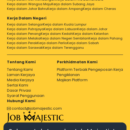
Kerja dalam Wangsa Maju
Kerja dalam Subang Jaya
Kerja dalam Johor Bahru
Kerja dalam Ampang
Kerja dalam Cheras
Kerja Dalam Negeri
Kerja dalam Selangor
Kerja dalam Kuala Lumpur
Kerja dalam Putrajaya
Kerja dalam Labuan
Kerja dalam Johor
Kerja dalam Penang
Kerja dalam Kedah
Kerja dalam Kelantan
Kerja dalam Melaka
Kerja dalam Negeri Sembilan
Kerja dalam Pahang
Kerja dalam Perak
Kerja dalam Perlis
Kerja dalam Sabah
Kerja dalam Sarawak
Kerja dalam Terengganu
Tentang Kami
Perkhidmatan Kami
Tentang Kami
Platform Terbaik Pengeposan Kerja
Laman Kerjaya
Pengiklanan
Media Kerjaya
Majikan Platform
Sertai Kami
Dasar Privasi
Syarat Penggunaan
Hubungi Kami
contact@jobmajestic.com
Right Job, Majestic Life.