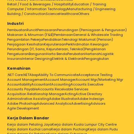
Retail / Food & Beverages / Hospitality
Education / Training
Computer / Information Technology
Manufacturing / Engineering
Building / Construction
Science
Healthcare
Others
Industri
Pembuatan
Runcit
Pemasaran
Perundingan (Perniagaan & Pengurusan)
Makanan & Minuman (F&B)
Pembinaan
General & Wholesale Trading
Pengambilan Pekerja
Pendidikan
Teknologi Maklumat (Perisian)
Penjagaan Kesihatan
Kejuruteraan
Perkhidmatan Kewangan
Perundingan (IT, Sains, Kejuruteraan, Teknikal)
Pengiklanan
Pengeluaran
Bangunan
Harta Benda
Perubatan
Hartanah
Logistik
Insurans
Interior Designing
Elektrik & Elektronik
Pengangkutan
Kemahiran
.NET Core
.NET
Abap
Ability To Communicate
Acceptance Testing
Account Management
Account Manager
Account Mgr/Marketing Mgr
Accountability
Accountant
Accounting
Accounts Executive
Accounts Payable
Accounts Receivable Services
Acquisition Relationship Manager
Acting
Active Directory
Administrative Assisting
Adobe Illustrator
Adobe Indesign
Adobe Photoshop
Advanced Analytics
Advertising
Advisors
Agile Development
Kerja Dalam Bandar
Kerja dalam Petaling Jaya
Kerja dalam Kuala Lumpur City Centre
Kerja dalam Kuchai Lama
Kerja dalam Puchong
Kerja dalam Pudu