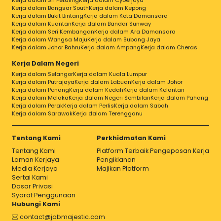
Kerja dalam Sri Petaling
Kerja dalam Cyberjaya
Kerja dalam Bangsar South
Kerja dalam Kepong
Kerja dalam Bukit Bintang
Kerja dalam Kota Damansara
Kerja dalam Kuantan
Kerja dalam Bandar Sunway
Kerja dalam Seri Kembangan
Kerja dalam Ara Damansara
Kerja dalam Wangsa Maju
Kerja dalam Subang Jaya
Kerja dalam Johor Bahru
Kerja dalam Ampang
Kerja dalam Cheras
Kerja Dalam Negeri
Kerja dalam Selangor
Kerja dalam Kuala Lumpur
Kerja dalam Putrajaya
Kerja dalam Labuan
Kerja dalam Johor
Kerja dalam Penang
Kerja dalam Kedah
Kerja dalam Kelantan
Kerja dalam Melaka
Kerja dalam Negeri Sembilan
Kerja dalam Pahang
Kerja dalam Perak
Kerja dalam Perlis
Kerja dalam Sabah
Kerja dalam Sarawak
Kerja dalam Terengganu
Tentang Kami
Perkhidmatan Kami
Tentang Kami
Platform Terbaik Pengeposan Kerja
Laman Kerjaya
Pengiklanan
Media Kerjaya
Majikan Platform
Sertai Kami
Dasar Privasi
Syarat Penggunaan
Hubungi Kami
contact@jobmajestic.com