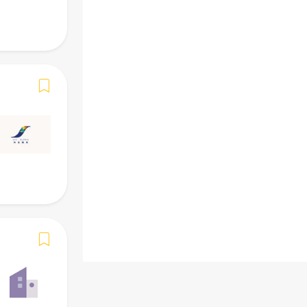
-
Kemahiran
Diperlukan (Mesti)
Diutama
-
Faedah
-
Berhati-hati dengan penipuan.
JANGAN
me
kepada pihak yang tidak dikenali. Sahkan i
jika mengesyaki penipuan. Kekal maklum d