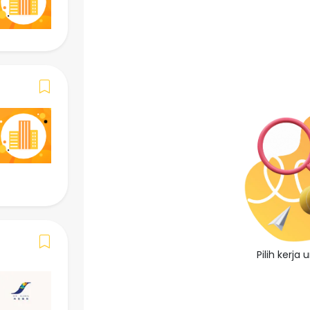
()
Mohon Sekarang
Simpan Kerja
Gambaran Keseluruhan Ker
Butiran Pekerjaan
-
Keperluan
Pilih kerja
-
Bahasa Yang Diperlukan