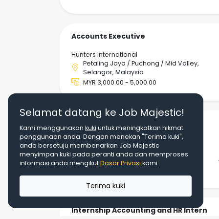
Accounts Executive
Hunters International
Petaling Jaya / Puchong / Mid Valley,
Selangor, Malaysia
MYR 3,000.00 - 5,000.00
Selamat datang ke Job Majestic!
Accounts Assistant, Finance
Kami menggunakan
kuki
untuk meningkatkan hikmat
penggunaan anda. Dengan menekan "Terima kuki",
Tropicana Corporation Berhad
anda bersetuju membenarkan Job Majestic
menyimpan kuki pada peranti anda dan memproses
Kota Damansara, Selangor, Malaysia
informasi anda mengikut
Dasar Privasi
kami.
-
Terima kuki
Internship Accounting and HR Intern