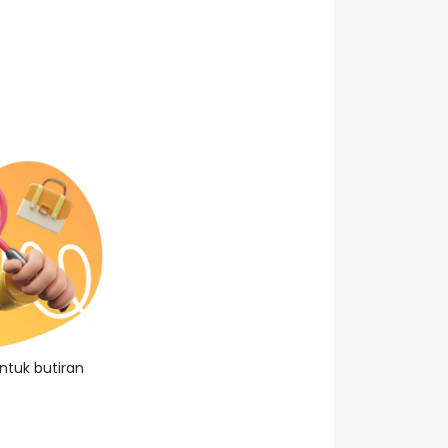
tahun pengalaman
ja
Latar Belakang Syarikat
Mohon Sekarang
Simpan Kerja
 untuk butiran