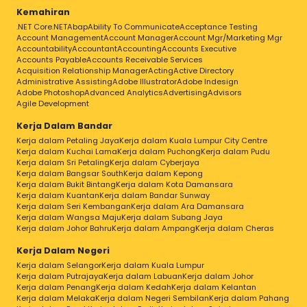
Kemahiran
.NET Core
.NET
Abap
Ability To Communicate
Acceptance Testing
Account Management
Account Manager
Account Mgr/Marketing Mgr
Accountability
Accountant
Accounting
Accounts Executive
Accounts Payable
Accounts Receivable Services
Acquisition Relationship Manager
Acting
Active Directory
Administrative Assisting
Adobe Illustrator
Adobe Indesign
Adobe Photoshop
Advanced Analytics
Advertising
Advisors
Agile Development
Kerja Dalam Bandar
Kerja dalam Petaling Jaya
Kerja dalam Kuala Lumpur City Centre
Kerja dalam Kuchai Lama
Kerja dalam Puchong
Kerja dalam Pudu
Kerja dalam Sri Petaling
Kerja dalam Cyberjaya
Kerja dalam Bangsar South
Kerja dalam Kepong
Kerja dalam Bukit Bintang
Kerja dalam Kota Damansara
Kerja dalam Kuantan
Kerja dalam Bandar Sunway
Kerja dalam Seri Kembangan
Kerja dalam Ara Damansara
Kerja dalam Wangsa Maju
Kerja dalam Subang Jaya
Kerja dalam Johor Bahru
Kerja dalam Ampang
Kerja dalam Cheras
Kerja Dalam Negeri
Kerja dalam Selangor
Kerja dalam Kuala Lumpur
Kerja dalam Putrajaya
Kerja dalam Labuan
Kerja dalam Johor
Kerja dalam Penang
Kerja dalam Kedah
Kerja dalam Kelantan
Kerja dalam Melaka
Kerja dalam Negeri Sembilan
Kerja dalam Pahang