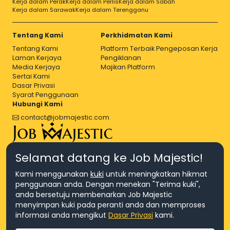
Kerja dalam Perak
Kerja dalam Perlis
Kerja dalam Sabah
Kerja dalam Sarawak
Kerja dalam Terengganu
Tentang Kami
Perkhidmatan Kami
Tentang Kami
Platform Terbaik Pengeposan Kerja
Laman Kerjaya
Pengiklanan
Media Kerjaya
Majikan Platform
Sertai Kami
Dasar Privasi
Syarat Penggunaan
Hubungi Kami
contact@jobmajestic.com
Right Job, Majestic Life.
Selamat datang ke Job Majestic!
Kami menggunakan
kuki
untuk meningkatkan hikmat
penggunaan anda. Dengan menekan "Terima kuki",
anda bersetuju membenarkan Job Majestic
menyimpan kuki pada peranti anda dan memproses
© Hakcipta 2026 Agensi Pekerjaan JEV Management Sdn. Bhd.,
informasi anda mengikut
Dasar Privasi
kami.
registered in Malaysia (Company No: 201701016948 (1231113-U), EA
License No. JTKSM860)