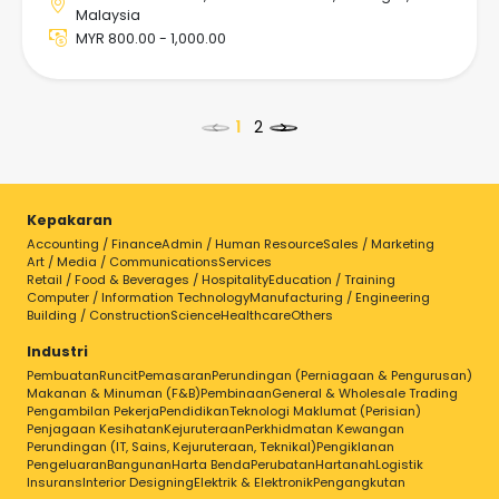
Malaysia
MYR 800.00 - 1,000.00
<
>
Kepakaran
Accounting / Finance
Admin / Human Resource
Sales / Marketing
Pilih kerja untuk butiran
Art / Media / Communications
Services
Retail / Food & Beverages / Hospitality
Education / Training
Computer / Information Technology
Manufacturing / Engineering
Building / Construction
Science
Healthcare
Others
Industri
Pembuatan
Runcit
Pemasaran
Perundingan (Perniagaan & Pengurusan)
Makanan & Minuman (F&B)
Pembinaan
General & Wholesale Trading
Pengambilan Pekerja
Pendidikan
Teknologi Maklumat (Perisian)
Penjagaan Kesihatan
Kejuruteraan
Perkhidmatan Kewangan
Perundingan (IT, Sains, Kejuruteraan, Teknikal)
Pengiklanan
Pengeluaran
Bangunan
Harta Benda
Perubatan
Hartanah
Logistik
Insurans
Interior Designing
Elektrik & Elektronik
Pengangkutan