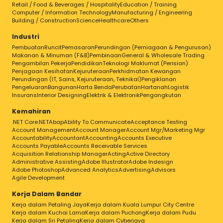
Retail / Food & Beverages / Hospitality
Education / Training
Computer / Information Technology
Manufacturing / Engineering
Building / Construction
Science
Healthcare
Others
Industri
Pembuatan
Runcit
Pemasaran
Perundingan (Perniagaan & Pengurusan)
Makanan & Minuman (F&B)
Pembinaan
General & Wholesale Trading
Pengambilan Pekerja
Pendidikan
Teknologi Maklumat (Perisian)
Penjagaan Kesihatan
Kejuruteraan
Perkhidmatan Kewangan
Perundingan (IT, Sains, Kejuruteraan, Teknikal)
Pengiklanan
Pengeluaran
Bangunan
Harta Benda
Perubatan
Hartanah
Logistik
Insurans
Interior Designing
Elektrik & Elektronik
Pengangkutan
Kemahiran
.NET Core
.NET
Abap
Ability To Communicate
Acceptance Testing
Account Management
Account Manager
Account Mgr/Marketing Mgr
Accountability
Accountant
Accounting
Accounts Executive
Accounts Payable
Accounts Receivable Services
Acquisition Relationship Manager
Acting
Active Directory
Administrative Assisting
Adobe Illustrator
Adobe Indesign
Adobe Photoshop
Advanced Analytics
Advertising
Advisors
Agile Development
Kerja Dalam Bandar
Kerja dalam Petaling Jaya
Kerja dalam Kuala Lumpur City Centre
Kerja dalam Kuchai Lama
Kerja dalam Puchong
Kerja dalam Pudu
Kerja dalam Sri Petaling
Kerja dalam Cyberjaya