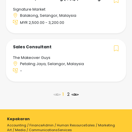
Signature Market
Balakong, Selangor, Malaysia
MYR 2,500.00 - 3,200.00
Sales Consultant
The Makeover Guys
Petaling Jaya, Selangor, Malaysia
-
<
>
Kepakaran
Accounting / Finance
Admin / Human Resource
Sales / Marketing
Pilih kerja untuk butiran
Art / Media / Communications
Services