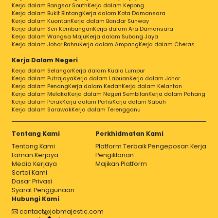
Kerja dalam Bangsar South
Kerja dalam Kepong
Kerja dalam Bukit Bintang
Kerja dalam Kota Damansara
Kerja dalam Kuantan
Kerja dalam Bandar Sunway
Kerja dalam Seri Kembangan
Kerja dalam Ara Damansara
Kerja dalam Wangsa Maju
Kerja dalam Subang Jaya
Kerja dalam Johor Bahru
Kerja dalam Ampang
Kerja dalam Cheras
Kerja Dalam Negeri
Kerja dalam Selangor
Kerja dalam Kuala Lumpur
Kerja dalam Putrajaya
Kerja dalam Labuan
Kerja dalam Johor
Kerja dalam Penang
Kerja dalam Kedah
Kerja dalam Kelantan
Kerja dalam Melaka
Kerja dalam Negeri Sembilan
Kerja dalam Pahang
Kerja dalam Perak
Kerja dalam Perlis
Kerja dalam Sabah
Kerja dalam Sarawak
Kerja dalam Terengganu
Tentang Kami
Perkhidmatan Kami
Tentang Kami
Platform Terbaik Pengeposan Kerja
Laman Kerjaya
Pengiklanan
Media Kerjaya
Majikan Platform
Sertai Kami
Dasar Privasi
Syarat Penggunaan
Hubungi Kami
contact@jobmajestic.com