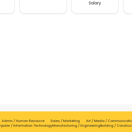
Salary
Admin / Human Resource
Sales / Marketing
Art / Media / Communicati
puter / Information Technology
Manufacturing / Engineering
Building / Construc