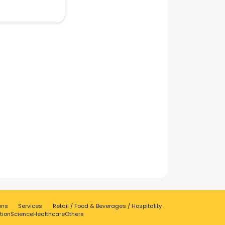
ons
Services
Retail / Food & Beverages / Hospitality
tion
Science
Healthcare
Others