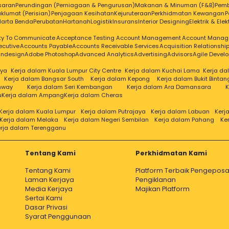
saran
Perundingan (Perniagaan & Pengurusan)
Makanan & Minuman (F&B)
Pem
klumat (Perisian)
Penjagaan Kesihatan
Kejuruteraan
Perkhidmatan Kewangan
P
Harta Benda
Perubatan
Hartanah
Logistik
Insurans
Interior Designing
Elektrik & Elek
ity To Communicate
Acceptance Testing
Account Management
Account Manag
ecutive
Accounts Payable
Accounts Receivable Services
Acquisition Relationsh
Indesign
Adobe Photoshop
Advanced Analytics
Advertising
Advisors
Agile Devel
aya
Kerja dalam Kuala Lumpur City Centre
Kerja dalam Kuchai Lama
Kerja d
Kerja dalam Bangsar South
Kerja dalam Kepong
Kerja dalam Bukit Bintan
nway
Kerja dalam Seri Kembangan
Kerja dalam Ara Damansara
K
u
Kerja dalam Ampang
Kerja dalam Cheras
Kerja dalam Kuala Lumpur
Kerja dalam Putrajaya
Kerja dalam Labuan
Kerj
Kerja dalam Melaka
Kerja dalam Negeri Sembilan
Kerja dalam Pahang
Ke
rja dalam Terengganu
Tentang Kami
Perkhidmatan Kami
Tentang Kami
Platform Terbaik Pengeposa
Laman Kerjaya
Pengiklanan
Media Kerjaya
Majikan Platform
Sertai Kami
Dasar Privasi
Syarat Penggunaan