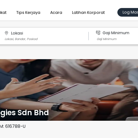
Log Ma
ikat
Tips Kerjaya
Acara
Latihan Korporat
Gaji Minimum
Lokasi
gies Sdn Bhd
SM:
616788-U