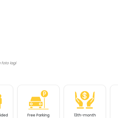
vided
Free Parking
13th-month