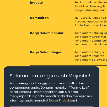
Industri
Pembuatan
Runcit
Pema
Pendidikan
Teknologi Ma
Pengeluaran
Bangunan
Kemahiran
.NET Core
.NET
Abap
Abil
Accounting
Accounts Ex
Adobe Illustrator
Adobe 
Kerja Dalam Bandar
Kerja dalam Petaling J
Kerja dalam Cyberjaya
Kerja dalam Bandar Su
Kerja dalam Johor Bahr
Kerja Dalam Negeri
Kerja dalam Selangor
Kerja dalam Kelantan
Kerja dalam Sarawak
Ke
Selamat datang ke Job Majestic!
Kami menggunakan
kuki
untuk meningkatkan hikmat
Right Job, Majestic Life.
penggunaan anda. Dengan menekan "Terima kuki",
anda bersetuju membenarkan Job Majestic
menyimpan kuki pada peranti anda dan memproses
informasi anda mengikut
Dasar Privasi
kami.