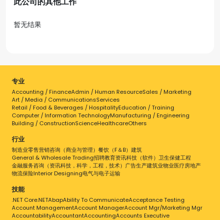
此公司的其他工作
暂无结果
专业
Accounting / Finance
Admin / Human Resource
Sales / Marketing
Art / Media / Communications
Services
Retail / Food & Beverages / Hospitality
Education / Training
Computer / Information Technology
Manufacturing / Engineering
Building / Construction
Science
Healthcare
Others
行业
制造业
零售
营销
咨询（商业与管理）
餐饮（F＆B）
建筑
General & Wholesale Trading
招聘
教育
资讯科技（软件）
卫生保健
工程
金融服务
咨询（资讯科技，科学，工程，技术）
广告
生产
建筑业
物业
医疗
房地产
物流
保险
Interior Designing
电气与电子
运输
技能
.NET Core
.NET
Abap
Ability To Communicate
Acceptance Testing
Account Management
Account Manager
Account Mgr/Marketing Mgr
Accountability
Accountant
Accounting
Accounts Executive