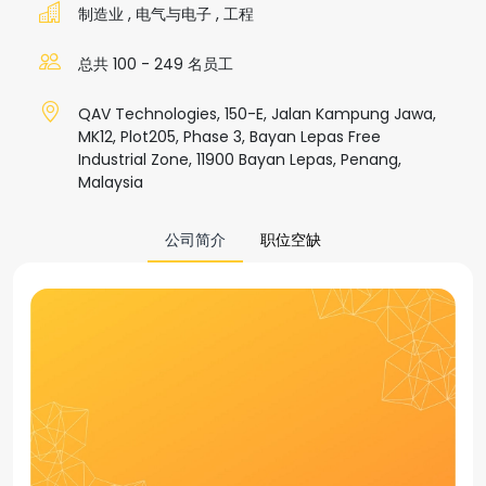
制造业
,
电气与电子
,
工程
总共 100 - 249 名员工
QAV Technologies, 150-E, Jalan Kampung Jawa,
MK12, Plot205, Phase 3, Bayan Lepas Free
Industrial Zone, 11900 Bayan Lepas, Penang,
Malaysia
公司简介
职位空缺