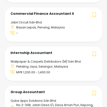
Commercial Finance Accountant II
Jabil Circuit Sdn Bhd
Bayan Lepas, Penang, Malaysia
-
Internship Accountant
Wallpaper & Carpets Distributors (M) Sdn Bhd
Petaling Jaya, Selangor, Malaysia
MYR 1,200.00 - 1,400.00
Group Accountant
Qube Apps Solutions Sdn Bhd
No.2-30B, Jalan Desa 1/1, Desa Aman Puri, Kepong,