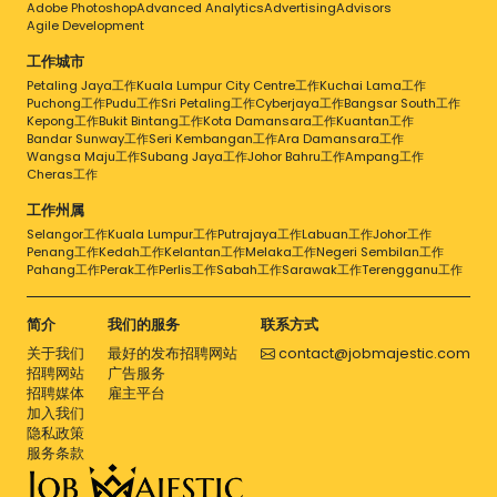
Adobe Photoshop
Advanced Analytics
Advertising
Advisors
Agile Development
工作城市
Petaling Jaya工作
Kuala Lumpur City Centre工作
Kuchai Lama工作
Puchong工作
Pudu工作
Sri Petaling工作
Cyberjaya工作
Bangsar South工作
Kepong工作
Bukit Bintang工作
Kota Damansara工作
Kuantan工作
Bandar Sunway工作
Seri Kembangan工作
Ara Damansara工作
Wangsa Maju工作
Subang Jaya工作
Johor Bahru工作
Ampang工作
Cheras工作
工作州属
Selangor工作
Kuala Lumpur工作
Putrajaya工作
Labuan工作
Johor工作
Penang工作
Kedah工作
Kelantan工作
Melaka工作
Negeri Sembilan工作
Pahang工作
Perak工作
Perlis工作
Sabah工作
Sarawak工作
Terengganu工作
简介
我们的服务
联系方式
关于我们
最好的发布招聘网站
contact@jobmajestic.com
招聘网站
广告服务
招聘媒体
雇主平台
加入我们
隐私政策
服务条款