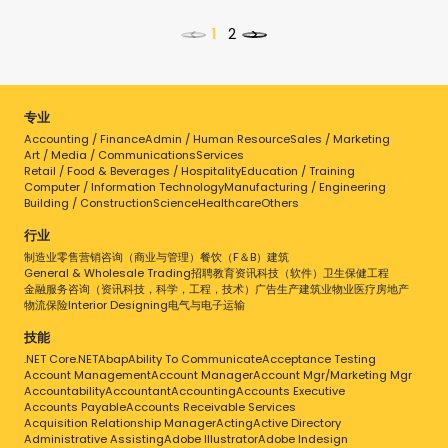
<
>
专业
Accounting / Finance
Admin / Human Resource
Sales / Marketing
点击工作查看详情
Art / Media / Communications
Services
Retail / Food & Beverages / Hospitality
Education / Training
Computer / Information Technology
Manufacturing / Engineering
Building / Construction
Science
Healthcare
Others
行业
制造业
零售
营销
咨询（商业与管理）
餐饮（F＆B）
建筑
General & Wholesale Trading
招聘
教育
资讯科技（软件）
卫生保健
工程
金融服务
咨询（资讯科技，科学，工程，技术）
广告
生产
建筑业
物业
医疗
房地产
物流
保险
Interior Designing
电气与电子
运输
技能
.NET Core
.NET
Abap
Ability To Communicate
Acceptance Testing
Account Management
Account Manager
Account Mgr/Marketing Mgr
Accountability
Accountant
Accounting
Accounts Executive
Accounts Payable
Accounts Receivable Services
Acquisition Relationship Manager
Acting
Active Directory
Administrative Assisting
Adobe Illustrator
Adobe Indesign