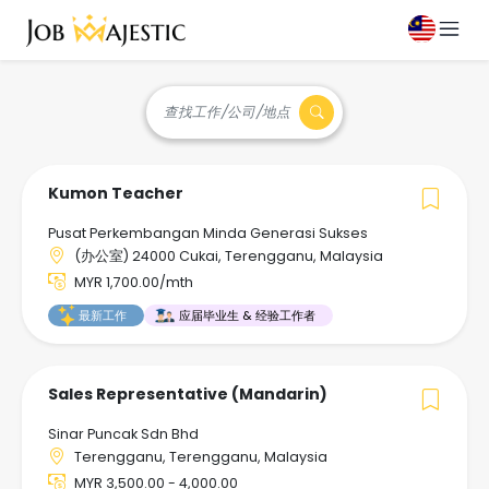
查找工作/公司/地点
Kumon Teacher
Pusat Perkembangan Minda Generasi Sukses
(办公室) 24000 Cukai, Terengganu, Malaysia
MYR 1,700.00/mth
最新工作
应届毕业生 & 经验工作者
Sales Representative (Mandarin)
Sinar Puncak Sdn Bhd
Terengganu, Terengganu, Malaysia
MYR 3,500.00 - 4,000.00