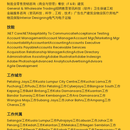
制造业
零售
营销
咨询（商业与管理）
餐饮（F＆B）
建筑
General & Wholesale Trading
招聘
教育
资讯科技（软件）
卫生保健
工程
金融服务
咨询（资讯科技，科学，工程，技术）
广告
生产
建筑业
物业
医疗
房地产
物流
保险
Interior Designing
电气与电子
运输
技能
.NET Core
.NET
Abap
Ability To Communicate
Acceptance Testing
Account Management
Account Manager
Account Mgr/Marketing Mgr
Accountability
Accountant
Accounting
Accounts Executive
Accounts Payable
Accounts Receivable Services
Acquisition Relationship Manager
Acting
Active Directory
Administrative Assisting
Adobe Illustrator
Adobe Indesign
Adobe Photoshop
Advanced Analytics
Advertising
Advisors
Agile Development
工作城市
Petaling Jaya工作
Kuala Lumpur City Centre工作
Kuchai Lama工作
Puchong工作
Pudu工作
Sri Petaling工作
Cyberjaya工作
Bangsar South工作
Kepong工作
Bukit Bintang工作
Kota Damansara工作
Kuantan工作
Bandar Sunway工作
Seri Kembangan工作
Ara Damansara工作
Wangsa Maju工作
Subang Jaya工作
Johor Bahru工作
Ampang工作
Cheras工作
工作州属
Selangor工作
Kuala Lumpur工作
Putrajaya工作
Labuan工作
Johor工作
Penang工作
Kedah工作
Kelantan工作
Melaka工作
Negeri Sembilan工作
Pahang工作
Perak工作
Perlis工作
Sabah工作
Sarawak工作
Terengganu工作