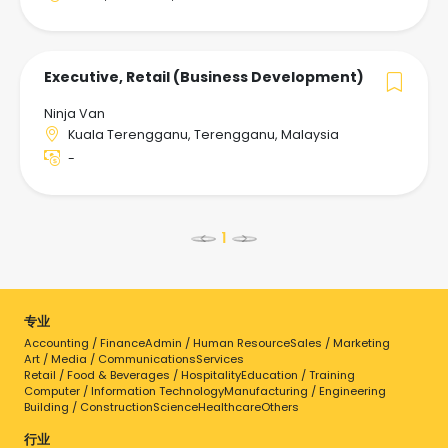
Executive, Retail (Business Development)
Ninja Van
Kuala Terengganu, Terengganu, Malaysia
-
<
>
专业
Accounting / Finance
Admin / Human Resource
Sales / Marketing
点击工作查看详情
Art / Media / Communications
Services
Retail / Food & Beverages / Hospitality
Education / Training
Computer / Information Technology
Manufacturing / Engineering
Building / Construction
Science
Healthcare
Others
行业