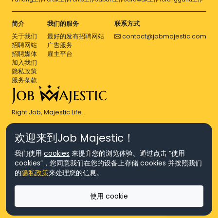
简介
我们的服务
联系方式
关于我们
最好的发布招聘网站
contact@jobmajestic.com
招聘网站
广告服务
招聘媒体
雇主平台
加入我们
隐私政策
服务条款
Right Job, Majestic Life.
欢迎来到Job Majestic！
我们使用
cookies
来提升您的浏览体验。通过点击 “使用
cookies”，您同意我们在您的设备上存储 cookies 并按照我们
© Copyright 2026 Agensi Pekerjaan JEV Management Sdn. Bhd.,
的
隐私政策
来处理您的信息。
registered in Malaysia (Company No: 201701016948 (1231113-U), EA
License No. JTKSM860)
© Copyright 2026 Job Majestic Sdn. Bhd., registered in Malaysia
使用 cookie
(Company No: 201701037852 (1252023-X))
Ask us
版权所有