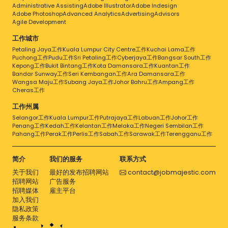
Administrative Assisting
Adobe Illustrator
Adobe Indesign
Adobe Photoshop
Advanced Analytics
Advertising
Advisors
Agile Development
工作城市
Petaling Jaya工作
Kuala Lumpur City Centre工作
Kuchai Lama工作
Puchong工作
Pudu工作
Sri Petaling工作
Cyberjaya工作
Bangsar South工作
Kepong工作
Bukit Bintang工作
Kota Damansara工作
Kuantan工作
Bandar Sunway工作
Seri Kembangan工作
Ara Damansara工作
Wangsa Maju工作
Subang Jaya工作
Johor Bahru工作
Ampang工作
Cheras工作
工作州属
Selangor工作
Kuala Lumpur工作
Putrajaya工作
Labuan工作
Johor工作
Penang工作
Kedah工作
Kelantan工作
Melaka工作
Negeri Sembilan工作
Pahang工作
Perak工作
Perlis工作
Sabah工作
Sarawak工作
Terengganu工作
简介
我们的服务
联系方式
关于我们
最好的发布招聘网站
contact@jobmajestic.com
招聘网站
广告服务
招聘媒体
雇主平台
加入我们
隐私政策
服务条款