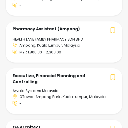
-
Pharmacy Assistant (Ampang)
HEALTH LANE FAMILY PHARMACY SDN BHD
Ampang, Kuala Lumpur, Malaysia
MYR 1,800.00 - 2,300.00
Executive, Financial Planning and
Controlling
Arvato Systems Malaysia
GTower, Ampang Park., Kuala Lumpur, Malaysia
-
QA Architect