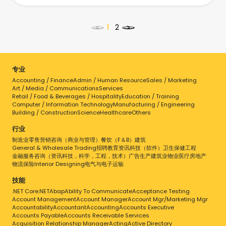
<
>
专业
Accounting / Finance
Admin / Human Resource
Sales / Marketing
点击工作查看详情
Art / Media / Communications
Services
Retail / Food & Beverages / Hospitality
Education / Training
Computer / Information Technology
Manufacturing / Engineering
Building / Construction
Science
Healthcare
Others
行业
制造业
零售
营销
咨询（商业与管理）
餐饮（F＆B）
建筑
General & Wholesale Trading
招聘
教育
资讯科技（软件）
卫生保健
工程
金融服务
咨询（资讯科技，科学，工程，技术）
广告
生产
建筑业
物业
医疗
房地产
物流
保险
Interior Designing
电气与电子
运输
技能
.NET Core
.NET
Abap
Ability To Communicate
Acceptance Testing
Account Management
Account Manager
Account Mgr/Marketing Mgr
Accountability
Accountant
Accounting
Accounts Executive
Accounts Payable
Accounts Receivable Services
Acquisition Relationship Manager
Acting
Active Directory