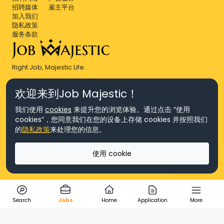
招聘媒体
雇主平台
加入我们
隐私政策
服务条款
Right Job, Majestic Life.
欢迎来到Job Majestic！
我们使用
cookies
来提升您的浏览体验。通过点击 “使用
cookies”，您同意我们在您的设备上存储 cookies 并按照我们
© Copyright 2026 Agensi Pekerjaan JEV Management Sdn. Bhd.,
的
隐私政策
来处理您的信息。
registered in Malaysia (Company No: 201701016948 (1231113-U), EA
License No. JTKSM860)
© Copyright 2026 Job Majestic Sdn. Bhd., registered in Malaysia
使用 cookie
(Company No: 201701037852 (1252023-X))
Ask us
版权所有
Search
Jobs
Home
Application
More