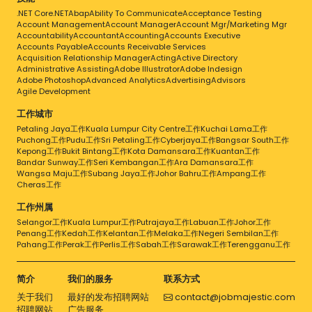
.NET Core
.NET
Abap
Ability To Communicate
Acceptance Testing
Account Management
Account Manager
Account Mgr/Marketing Mgr
Accountability
Accountant
Accounting
Accounts Executive
Accounts Payable
Accounts Receivable Services
Acquisition Relationship Manager
Acting
Active Directory
Administrative Assisting
Adobe Illustrator
Adobe Indesign
Adobe Photoshop
Advanced Analytics
Advertising
Advisors
Agile Development
工作城市
Petaling Jaya工作
Kuala Lumpur City Centre工作
Kuchai Lama工作
Puchong工作
Pudu工作
Sri Petaling工作
Cyberjaya工作
Bangsar South工作
Kepong工作
Bukit Bintang工作
Kota Damansara工作
Kuantan工作
Bandar Sunway工作
Seri Kembangan工作
Ara Damansara工作
Wangsa Maju工作
Subang Jaya工作
Johor Bahru工作
Ampang工作
Cheras工作
工作州属
Selangor工作
Kuala Lumpur工作
Putrajaya工作
Labuan工作
Johor工作
Penang工作
Kedah工作
Kelantan工作
Melaka工作
Negeri Sembilan工作
Pahang工作
Perak工作
Perlis工作
Sabah工作
Sarawak工作
Terengganu工作
简介
我们的服务
联系方式
关于我们
最好的发布招聘网站
contact@jobmajestic.com
招聘网站
广告服务