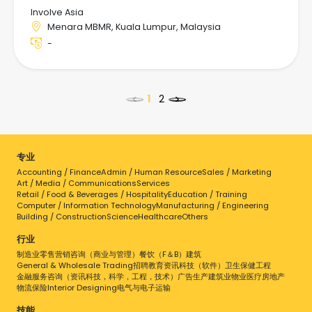
Involve Asia
Menara MBMR, Kuala Lumpur, Malaysia
-
<
>
专业
Accounting / Finance
Admin / Human Resource
Sales / Marketing
点击工作查看详情
Art / Media / Communications
Services
Retail / Food & Beverages / Hospitality
Education / Training
Computer / Information Technology
Manufacturing / Engineering
Building / Construction
Science
Healthcare
Others
行业
制造业
零售
营销
咨询（商业与管理）
餐饮（F＆B）
建筑
General & Wholesale Trading
招聘
教育
资讯科技（软件）
卫生保健
工程
金融服务
咨询（资讯科技，科学，工程，技术）
广告
生产
建筑业
物业
医疗
房地产
物流
保险
Interior Designing
电气与电子
运输
技能