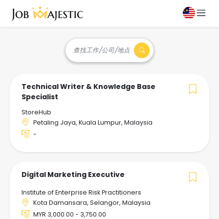
查找工作/公司/地点
Technical Writer & Knowledge Base
Specialist
StoreHub
Petaling Jaya, Kuala Lumpur, Malaysia
-
Digital Marketing Executive
Institute of Enterprise Risk Practitioners
Kota Damansara, Selangor, Malaysia
MYR 3,000.00 - 3,750.00