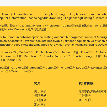
Admin / Human Resource
Sales / Marketing
Art / Media / Communicati
puter / Information Technology
Manufacturing / Engineering
Building / Construc
与管理）
餐饮（F＆B）
建筑
General & Wholesale Trading
招聘
教育
资讯科技（软件）
卫
保险
Interior Designing
电气与电子
运输
ity To Communicate
Acceptance Testing
Account Management
Account Manag
ecutive
Accounts Payable
Accounts Receivable Services
Acquisition Relationsh
Indesign
Adobe Photoshop
Advanced Analytics
Advertising
Advisors
Agile Devel
a Lumpur City Centre工作
Kuchai Lama工作
Puchong工作
Pudu工作
Sri Pet
 Damansara工作
Kuantan工作
Bandar Sunway工作
Seri Kembangan工作
A
g工作
Cheras工作
mpur工作
Putrajaya工作
Labuan工作
Johor工作
Penang工作
Kedah工作
Kelantan工
awak工作
Terengganu工作
简介
我们的服务
关于我们
最好的发布招聘网站
招聘网站
广告服务
招聘媒体
雇主平台
加入我们