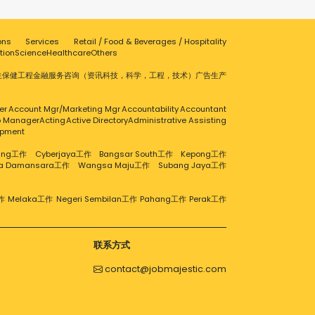
ons
Services
Retail / Food & Beverages / Hospitality
tion
Science
Healthcare
Others
生保健
工程
金融服务
咨询（资讯科技，科学，工程，技术）
广告
生产
er
Account Mgr/Marketing Mgr
Accountability
Accountant
ip Manager
Acting
Active Directory
Administrative Assisting
opment
aling工作
Cyberjaya工作
Bangsar South工作
Kepong工作
ra Damansara工作
Wangsa Maju工作
Subang Jaya工作
作
Melaka工作
Negeri Sembilan工作
Pahang工作
Perak工作
联系方式
contact@jobmajestic.com