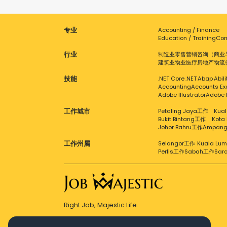
专业
Accounting / Finance
Education / Training
Com
行业
制造业
零售
营销
咨询（商业
建筑业
物业
医疗
房地产
物流
技能
.NET Core
.NET
Abap
Abil
Accounting
Accounts Ex
Adobe Illustrator
Adobe 
工作城市
Petaling Jaya工作
Kual
Bukit Bintang工作
Kota
Johor Bahru工作
Ampan
工作州属
Selangor工作
Kuala Lu
Perlis工作
Sabah工作
Sar
Right Job, Majestic Life.