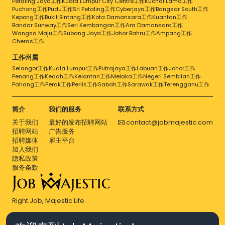
Petaling Jaya工作
Kuala Lumpur City Centre工作
Kuchai Lama工作
Puchong工作
Pudu工作
Sri Petaling工作
Cyberjaya工作
Bangsar South工作
Kepong工作
Bukit Bintang工作
Kota Damansara工作
Kuantan工作
Bandar Sunway工作
Seri Kembangan工作
Ara Damansara工作
Wangsa Maju工作
Subang Jaya工作
Johor Bahru工作
Ampang工作
Cheras工作
工作州属
Selangor工作
Kuala Lumpur工作
Putrajaya工作
Labuan工作
Johor工作
Penang工作
Kedah工作
Kelantan工作
Melaka工作
Negeri Sembilan工作
Pahang工作
Perak工作
Perlis工作
Sabah工作
Sarawak工作
Terengganu工作
简介
我们的服务
联系方式
关于我们
最好的发布招聘网站
contact@jobmajestic.com
招聘网站
广告服务
招聘媒体
雇主平台
加入我们
隐私政策
服务条款
Right Job, Majestic Life.