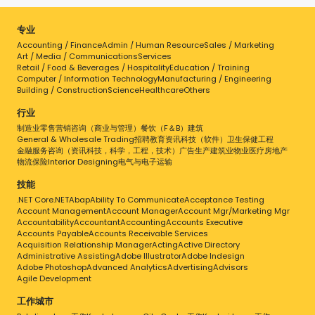
专业
Accounting / Finance
Admin / Human Resource
Sales / Marketing
Art / Media / Communications
Services
Retail / Food & Beverages / Hospitality
Education / Training
Computer / Information Technology
Manufacturing / Engineering
Building / Construction
Science
Healthcare
Others
行业
制造业
零售
营销
咨询（商业与管理）
餐饮（F＆B）
建筑
General & Wholesale Trading
招聘
教育
资讯科技（软件）
卫生保健
工程
金融服务
咨询（资讯科技，科学，工程，技术）
广告
生产
建筑业
物业
医疗
房地产
物流
保险
Interior Designing
电气与电子
运输
技能
.NET Core
.NET
Abap
Ability To Communicate
Acceptance Testing
Account Management
Account Manager
Account Mgr/Marketing Mgr
Accountability
Accountant
Accounting
Accounts Executive
Accounts Payable
Accounts Receivable Services
Acquisition Relationship Manager
Acting
Active Directory
Administrative Assisting
Adobe Illustrator
Adobe Indesign
Adobe Photoshop
Advanced Analytics
Advertising
Advisors
Agile Development
工作城市