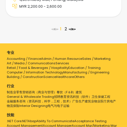
MYR 2,200.00 - 2,600.00
<
>
专业
Accounting / Finance
Admin / Human Resource
Sales / Marketing
点击工作查看详情
Art / Media / Communications
Services
Retail / Food & Beverages / Hospitality
Education / Training
Computer / Information Technology
Manufacturing / Engineering
Building / Construction
Science
Healthcare
Others
行业
制造业
零售
营销
咨询（商业与管理）
餐饮（F＆B）
建筑
General & Wholesale Trading
招聘
教育
资讯科技（软件）
卫生保健
工程
金融服务
咨询（资讯科技，科学，工程，技术）
广告
生产
建筑业
物业
医疗
房地产
物流
保险
Interior Designing
电气与电子
运输
技能
.NET Core
.NET
Abap
Ability To Communicate
Acceptance Testing
Account Management
Account Manager
Account Mgr/Marketing Mgr