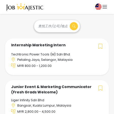
查找工作/公司/地点
Internship Marketing Intern
Techtronic Power Tools (M) Sdn Bhd
Petaling Jaya, Selangor, Malaysia
MYR 800.00 - 1,200.00
Junior Event & Marketing Communicator
(Fresh Grads Welcome)
Liger Infinity Sdn Bhd
Bangsar, Kuala Lumpur, Malaysia
MYR 2,800.00 - 4,500.00