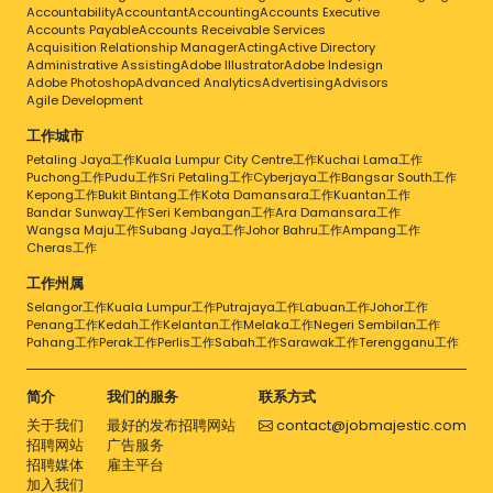
Accountability
Accountant
Accounting
Accounts Executive
Accounts Payable
Accounts Receivable Services
Acquisition Relationship Manager
Acting
Active Directory
Administrative Assisting
Adobe Illustrator
Adobe Indesign
Adobe Photoshop
Advanced Analytics
Advertising
Advisors
Agile Development
工作城市
Petaling Jaya工作
Kuala Lumpur City Centre工作
Kuchai Lama工作
Puchong工作
Pudu工作
Sri Petaling工作
Cyberjaya工作
Bangsar South工作
Kepong工作
Bukit Bintang工作
Kota Damansara工作
Kuantan工作
Bandar Sunway工作
Seri Kembangan工作
Ara Damansara工作
Wangsa Maju工作
Subang Jaya工作
Johor Bahru工作
Ampang工作
Cheras工作
工作州属
Selangor工作
Kuala Lumpur工作
Putrajaya工作
Labuan工作
Johor工作
Penang工作
Kedah工作
Kelantan工作
Melaka工作
Negeri Sembilan工作
Pahang工作
Perak工作
Perlis工作
Sabah工作
Sarawak工作
Terengganu工作
简介
我们的服务
联系方式
关于我们
最好的发布招聘网站
contact@jobmajestic.com
招聘网站
广告服务
招聘媒体
雇主平台
加入我们