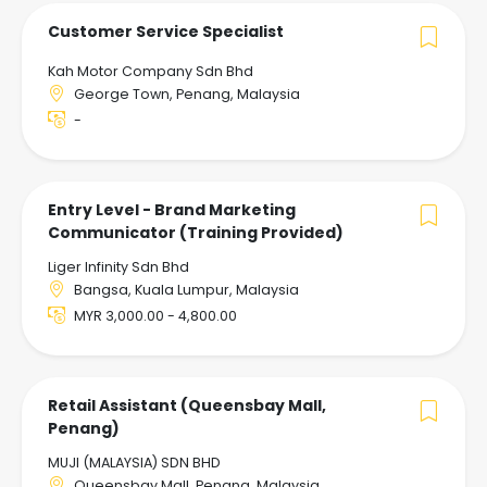
Customer Service Specialist
Kah Motor Company Sdn Bhd
George Town, Penang, Malaysia
-
Entry Level - Brand Marketing
Communicator (Training Provided)
Liger Infinity Sdn Bhd
Bangsa, Kuala Lumpur, Malaysia
MYR 3,000.00 - 4,800.00
Retail Assistant (Queensbay Mall,
Penang)
MUJI (MALAYSIA) SDN BHD
Queensbay Mall, Penang, Malaysia