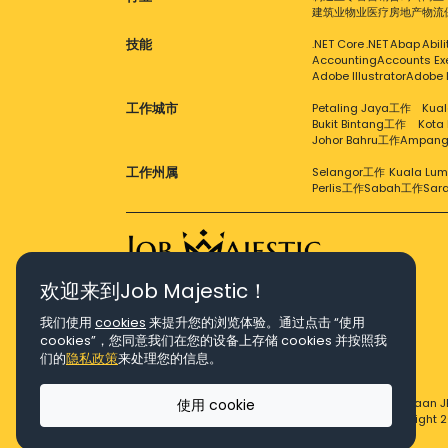
建筑业
物业
医疗
房地产
物流
技能
.NET Core
.NET
Abap
Abil
Accounting
Accounts Ex
Adobe Illustrator
Adobe 
工作城市
Petaling Jaya工作
Kual
Bukit Bintang工作
Kota
Johor Bahru工作
Ampan
工作州属
Selangor工作
Kuala Lu
Perlis工作
Sabah工作
Sar
欢迎来到Job Majestic！
Right Job, Majestic Life.
我们使用
cookies
来提升您的浏览体验。通过点击 “使用
cookies”，您同意我们在您的设备上存储 cookies 并按照我
们的
隐私政策
来处理您的信息。
使用 cookie
© Copyright 2026 Agensi Pekerjaan J
© Copyright 2