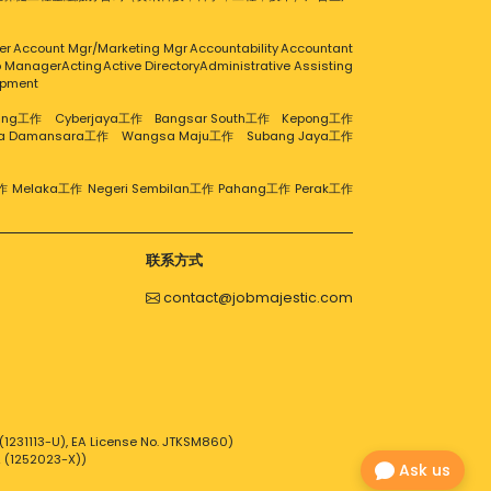
er
Account Mgr/Marketing Mgr
Accountability
Accountant
ip Manager
Acting
Active Directory
Administrative Assisting
opment
aling工作
Cyberjaya工作
Bangsar South工作
Kepong工作
ra Damansara工作
Wangsa Maju工作
Subang Jaya工作
作
Melaka工作
Negeri Sembilan工作
Pahang工作
Perak工作
联系方式
contact@jobmajestic.com
1231113-U), EA License No. JTKSM860)
2 (1252023-X))
Ask us