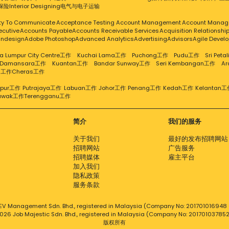
保险
Interior Designing
电气与电子
运输
ity To Communicate
Acceptance Testing
Account Management
Account Manag
ecutive
Accounts Payable
Accounts Receivable Services
Acquisition Relationsh
Indesign
Adobe Photoshop
Advanced Analytics
Advertising
Advisors
Agile Devel
a Lumpur City Centre工作
Kuchai Lama工作
Puchong工作
Pudu工作
Sri Pet
 Damansara工作
Kuantan工作
Bandar Sunway工作
Seri Kembangan工作
A
g工作
Cheras工作
mpur工作
Putrajaya工作
Labuan工作
Johor工作
Penang工作
Kedah工作
Kelantan工
awak工作
Terengganu工作
简介
我们的服务
关于我们
最好的发布招聘网站
招聘网站
广告服务
招聘媒体
雇主平台
加入我们
隐私政策
服务条款
EV Management Sdn. Bhd., registered in Malaysia (Company No: 201701016948 (
026 Job Majestic Sdn. Bhd., registered in Malaysia (Company No: 20170103785
版权所有