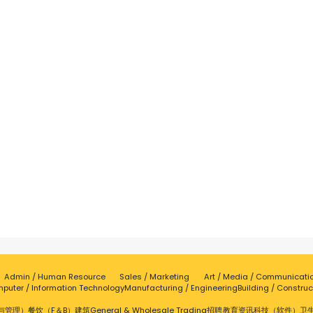
Admin / Human Resource
Sales / Marketing
Art / Media / Communicati
puter / Information Technology
Manufacturing / Engineering
Building / Construc
与管理）
餐饮（F＆B）
建筑
General & Wholesale Trading
招聘
教育
资讯科技（软件）
卫