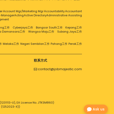
er
Account Mgr/Marketing Mgr
Accountability
Accountant
ip Manager
Acting
Active Directory
Administrative Assisting
opment
aling工作
Cyberjaya工作
Bangsar South工作
Kepong工作
ra Damansara工作
Wangsa Maju工作
Subang Jaya工作
作
Melaka工作
Negeri Sembilan工作
Pahang工作
Perak工作
联系方式
contact@jobmajestic.com
1231113-U), EA License No. JTKSM860)
2 (1252023-X))
Ask us