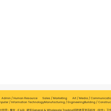
Admin / Human Resource
Sales / Marketing
Art / Media / Communicati
puter / Information Technology
Manufacturing / Engineering
Building / Construc
与管理）
餐饮（F＆B）
建筑
General & Wholesale Trading
招聘
教育
资讯科技（软件）
卫