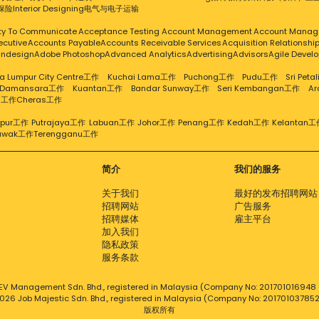
保险
Interior Designing
电气与电子
运输
ity To Communicate
Acceptance Testing
Account Management
Account Manag
ecutive
Accounts Payable
Accounts Receivable Services
Acquisition Relationsh
Indesign
Adobe Photoshop
Advanced Analytics
Advertising
Advisors
Agile Devel
a Lumpur City Centre工作
Kuchai Lama工作
Puchong工作
Pudu工作
Sri Pet
 Damansara工作
Kuantan工作
Bandar Sunway工作
Seri Kembangan工作
A
g工作
Cheras工作
mpur工作
Putrajaya工作
Labuan工作
Johor工作
Penang工作
Kedah工作
Kelantan工
awak工作
Terengganu工作
简介
我们的服务
关于我们
最好的发布招聘网站
招聘网站
广告服务
招聘媒体
雇主平台
加入我们
隐私政策
服务条款
EV Management Sdn. Bhd., registered in Malaysia (Company No: 201701016948 (
026 Job Majestic Sdn. Bhd., registered in Malaysia (Company No: 20170103785
版权所有