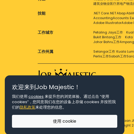
建筑业
物业
医疗
房地产
物流
技能
.NET Core
.NET
Abap
Abil
Accounting
Accounts Ex
Adobe Illustrator
Adobe 
工作城市
Petaling Jaya工作
Kual
Bukit Bintang工作
Kota
Johor Bahru工作
Ampan
工作州属
Selangor工作
Kuala Lu
Perlis工作
Sabah工作
Sar
欢迎来到Job Majestic！
Right Job, Majestic Life.
我们使用
cookies
来提升您的浏览体验。通过点击 “使用
cookies”，您同意我们在您的设备上存储 cookies 并按照我
们的
隐私政策
来处理您的信息。
使用 cookie
© Copyright 2026 Agensi Pekerjaan J
© Copyright 2