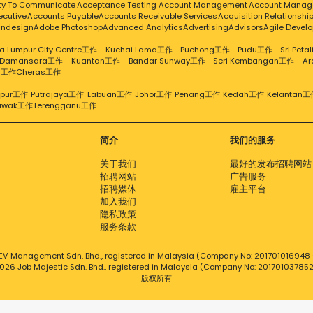
ity To Communicate
Acceptance Testing
Account Management
Account Manag
ecutive
Accounts Payable
Accounts Receivable Services
Acquisition Relationsh
Indesign
Adobe Photoshop
Advanced Analytics
Advertising
Advisors
Agile Devel
a Lumpur City Centre工作
Kuchai Lama工作
Puchong工作
Pudu工作
Sri Pet
 Damansara工作
Kuantan工作
Bandar Sunway工作
Seri Kembangan工作
A
g工作
Cheras工作
mpur工作
Putrajaya工作
Labuan工作
Johor工作
Penang工作
Kedah工作
Kelantan工
awak工作
Terengganu工作
简介
我们的服务
关于我们
最好的发布招聘网站
招聘网站
广告服务
招聘媒体
雇主平台
加入我们
隐私政策
服务条款
EV Management Sdn. Bhd., registered in Malaysia (Company No: 201701016948 (
026 Job Majestic Sdn. Bhd., registered in Malaysia (Company No: 20170103785
版权所有