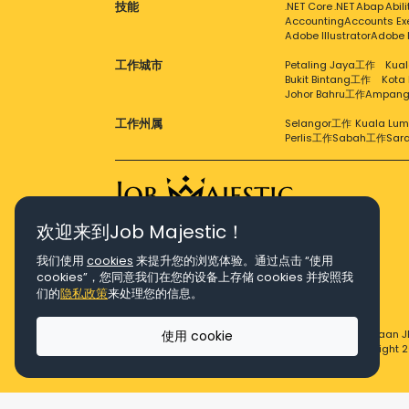
技能
.NET Core
.NET
Abap
Abil
Accounting
Accounts Ex
Adobe Illustrator
Adobe 
工作城市
Petaling Jaya工作
Kual
Bukit Bintang工作
Kota
Johor Bahru工作
Ampan
工作州属
Selangor工作
Kuala Lu
Perlis工作
Sabah工作
Sar
欢迎来到Job Majestic！
Right Job, Majestic Life.
我们使用
cookies
来提升您的浏览体验。通过点击 “使用
cookies”，您同意我们在您的设备上存储 cookies 并按照我
们的
隐私政策
来处理您的信息。
使用 cookie
© Copyright 2026 Agensi Pekerjaan J
© Copyright 2