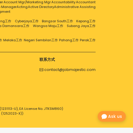
er
Account Mgr/Marketing Mgr
Accountability
Accountant
ip Manager
Acting
Active Directory
Administrative Assisting
opment
aling工作
Cyberjaya工作
Bangsar South工作
Kepong工作
ra Damansara工作
Wangsa Maju工作
Subang Jaya工作
作
Melaka工作
Negeri Sembilan工作
Pahang工作
Perak工作
联系方式
contact@jobmajestic.com
1231113-U), EA License No. JTKSM860)
2 (1252023-X))
Ask us