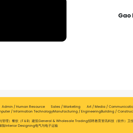
Gao 
Admin / Human Resource
Sales / Marketing
Art / Media / Communicati
puter / Information Technology
Manufacturing / Engineering
Building / Construc
与管理）
餐饮（F＆B）
建筑
General & Wholesale Trading
招聘
教育
资讯科技（软件）
卫
保险
Interior Designing
电气与电子
运输