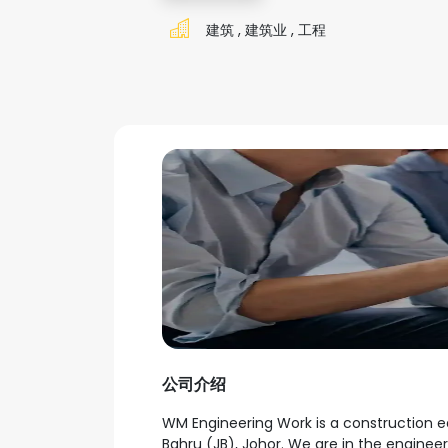
建筑
,
建筑业
,
工程
公司介绍
WM Engineering Work is a construction 
Bahru (JB), Johor. We are in the enginee