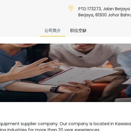
PTD 173273, Jalan Berjay
Berjaya, 81300 Johor Bahru
公司简介
职位空缺
equipment supplier company. Our company is located in Kawasan
ring industries for more than 20 year experiences.