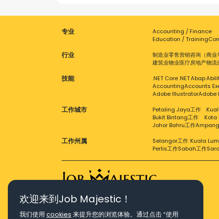
专业
Accounting / Finance
Education / Training
Com
行业
制造业
零售
营销
咨询（商业
建筑业
物业
医疗
房地产
物流
技能
.NET Core
.NET
Abap
Abil
Accounting
Accounts Ex
Adobe Illustrator
Adobe 
工作城市
Petaling Jaya工作
Kual
Bukit Bintang工作
Kota
Johor Bahru工作
Ampan
工作州属
Selangor工作
Kuala Lu
Perlis工作
Sabah工作
Sar
欢迎来到Job Majestic！
Right Job, Majestic Life.
我们使用
cookies
来提升您的浏览体验。通过点击 “使用