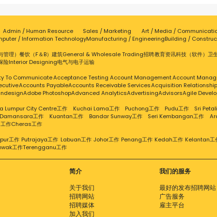
Admin / Human Resource
Sales / Marketing
Art / Media / Communicati
puter / Information Technology
Manufacturing / Engineering
Building / Construc
与管理）
餐饮（F＆B）
建筑
General & Wholesale Trading
招聘
教育
资讯科技（软件）
卫
保险
Interior Designing
电气与电子
运输
ity To Communicate
Acceptance Testing
Account Management
Account Manag
ecutive
Accounts Payable
Accounts Receivable Services
Acquisition Relationsh
Indesign
Adobe Photoshop
Advanced Analytics
Advertising
Advisors
Agile Devel
a Lumpur City Centre工作
Kuchai Lama工作
Puchong工作
Pudu工作
Sri Pet
 Damansara工作
Kuantan工作
Bandar Sunway工作
Seri Kembangan工作
A
g工作
Cheras工作
mpur工作
Putrajaya工作
Labuan工作
Johor工作
Penang工作
Kedah工作
Kelantan工
awak工作
Terengganu工作
简介
我们的服务
关于我们
最好的发布招聘网站
招聘网站
广告服务
招聘媒体
雇主平台
加入我们