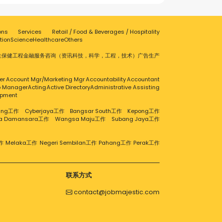
ons
Services
Retail / Food & Beverages / Hospitality
tion
Science
Healthcare
Others
生保健
工程
金融服务
咨询（资讯科技，科学，工程，技术）
广告
生产
er
Account Mgr/Marketing Mgr
Accountability
Accountant
ip Manager
Acting
Active Directory
Administrative Assisting
opment
aling工作
Cyberjaya工作
Bangsar South工作
Kepong工作
ra Damansara工作
Wangsa Maju工作
Subang Jaya工作
作
Melaka工作
Negeri Sembilan工作
Pahang工作
Perak工作
联系方式
contact@jobmajestic.com