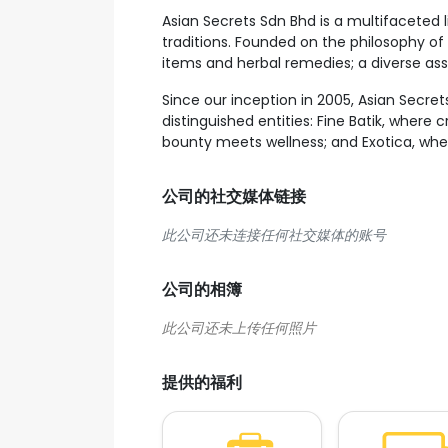
Asian Secrets Sdn Bhd is a multifaceted 
traditions. Founded on the philosophy of 
items and herbal remedies; a diverse as
Since our inception in 2005, Asian Secre
distinguished entities: Fine Batik, wher
bounty meets wellness; and Exotica, whe
公司的社交媒体链接
此公司还未连接任何社交媒体的账号
公司的相簿
提供的福利