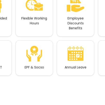
vided
Flexible Working
Employee
Hours
Discounts
Benefits
RT
EPF & Socso
Annual Leave