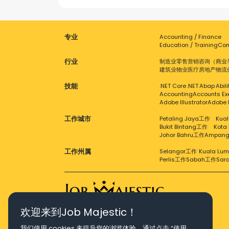
专业
Accounting / Finance
Education / Training
Com
行业
制造业
零售
营销
咨询（商业
建筑业
物业
医疗
房地产
物流
技能
.NET Core
.NET
Abap
Abil
Accounting
Accounts Ex
Adobe Illustrator
Adobe 
工作城市
Petaling Jaya工作
Kual
Bukit Bintang工作
Kota
Johor Bahru工作
Ampan
工作州属
Selangor工作
Kuala Lu
Perlis工作
Sabah工作
Sar
欢迎来到Job Majestic！
Right Job, Majestic Life.
我们使用
cookies
来提升您的浏览体验。通过点击 “使用