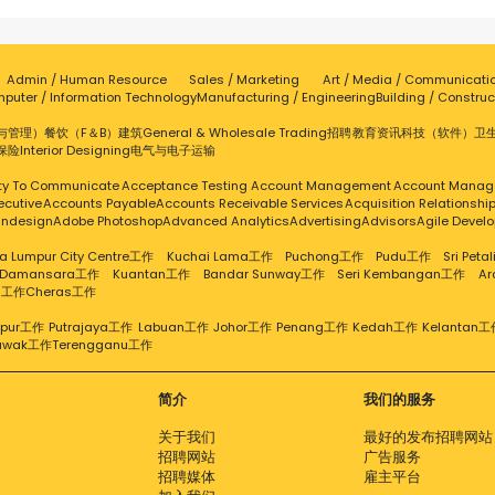
Admin / Human Resource
Sales / Marketing
Art / Media / Communicati
puter / Information Technology
Manufacturing / Engineering
Building / Construc
与管理）
餐饮（F＆B）
建筑
General & Wholesale Trading
招聘
教育
资讯科技（软件）
卫
保险
Interior Designing
电气与电子
运输
ity To Communicate
Acceptance Testing
Account Management
Account Manag
ecutive
Accounts Payable
Accounts Receivable Services
Acquisition Relationsh
Indesign
Adobe Photoshop
Advanced Analytics
Advertising
Advisors
Agile Devel
a Lumpur City Centre工作
Kuchai Lama工作
Puchong工作
Pudu工作
Sri Pet
 Damansara工作
Kuantan工作
Bandar Sunway工作
Seri Kembangan工作
A
g工作
Cheras工作
mpur工作
Putrajaya工作
Labuan工作
Johor工作
Penang工作
Kedah工作
Kelantan工
awak工作
Terengganu工作
简介
我们的服务
关于我们
最好的发布招聘网站
招聘网站
广告服务
招聘媒体
雇主平台