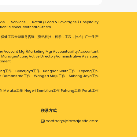
ons
Services
Retail / Food & Beverages / Hospitality
tion
Science
Healthcare
Others
生保健
工程
金融服务
咨询（资讯科技，科学，工程，技术）
广告
生产
er
Account Mgr/Marketing Mgr
Accountability
Accountant
ip Manager
Acting
Active Directory
Administrative Assisting
opment
aling工作
Cyberjaya工作
Bangsar South工作
Kepong工作
ra Damansara工作
Wangsa Maju工作
Subang Jaya工作
作
Melaka工作
Negeri Sembilan工作
Pahang工作
Perak工作
联系方式
contact@jobmajestic.com