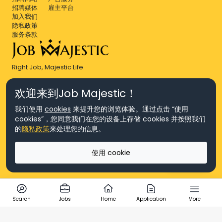
招聘媒体
雇主平台
加入我们
隐私政策
服务条款
Right Job, Majestic Life.
欢迎来到Job Majestic！
我们使用
cookies
来提升您的浏览体验。通过点击 “使用
cookies”，您同意我们在您的设备上存储 cookies 并按照我们
© Copyright 2026 Agensi Pekerjaan JEV Management Sdn. Bhd.,
的
隐私政策
来处理您的信息。
registered in Malaysia (Company No: 201701016948 (1231113-U), EA
License No. JTKSM860)
© Copyright 2026 Job Majestic Sdn. Bhd., registered in Malaysia
使用 cookie
(Company No: 201701037852 (1252023-X))
Ask us
版权所有
Search
Jobs
Home
Application
More