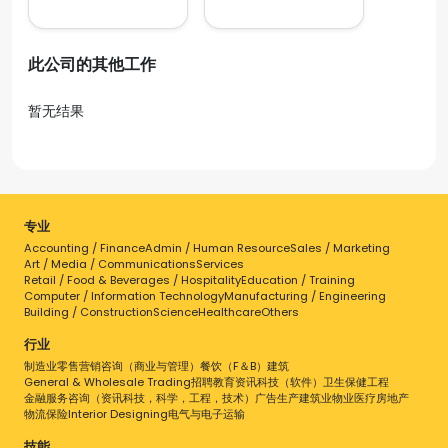
此公司的其他工作
暂无结果
专业
Accounting / Finance
Admin / Human Resource
Sales / Marketing
Art / Media / Communications
Services
Retail / Food & Beverages / Hospitality
Education / Training
Computer / Information Technology
Manufacturing / Engineering
Building / Construction
Science
Healthcare
Others
行业
制造业
零售
营销
咨询（商业与管理）
餐饮（F＆B）
建筑
General & Wholesale Trading
招聘
教育
资讯科技（软件）
卫生保健
工程
金融服务
咨询（资讯科技，科学，工程，技术）
广告
生产
建筑业
物业
医疗
房地产
物流
保险
Interior Designing
电气与电子
运输
技能