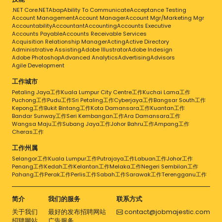
.NET Core
.NET
Abap
Ability To Communicate
Acceptance Testing
Account Management
Account Manager
Account Mgr/Marketing Mgr
Accountability
Accountant
Accounting
Accounts Executive
Accounts Payable
Accounts Receivable Services
Acquisition Relationship Manager
Acting
Active Directory
Administrative Assisting
Adobe Illustrator
Adobe Indesign
Adobe Photoshop
Advanced Analytics
Advertising
Advisors
Agile Development
工作城市
Petaling Jaya工作
Kuala Lumpur City Centre工作
Kuchai Lama工作
Puchong工作
Pudu工作
Sri Petaling工作
Cyberjaya工作
Bangsar South工作
Kepong工作
Bukit Bintang工作
Kota Damansara工作
Kuantan工作
Bandar Sunway工作
Seri Kembangan工作
Ara Damansara工作
Wangsa Maju工作
Subang Jaya工作
Johor Bahru工作
Ampang工作
Cheras工作
工作州属
Selangor工作
Kuala Lumpur工作
Putrajaya工作
Labuan工作
Johor工作
Penang工作
Kedah工作
Kelantan工作
Melaka工作
Negeri Sembilan工作
Pahang工作
Perak工作
Perlis工作
Sabah工作
Sarawak工作
Terengganu工作
简介
我们的服务
联系方式
关于我们
最好的发布招聘网站
contact@jobmajestic.com
招聘网站
广告服务