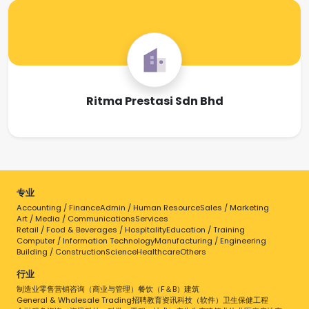
Ritma Prestasi Sdn Bhd
专业
Accounting / Finance
Admin / Human Resource
Sales / Marketing
Art / Media / Communications
Services
Retail / Food & Beverages / Hospitality
Education / Training
Computer / Information Technology
Manufacturing / Engineering
Building / Construction
Science
Healthcare
Others
行业
制造业
零售
营销
咨询（商业与管理）
餐饮（F＆B）
建筑
General & Wholesale Trading
招聘
教育
资讯科技（软件）
卫生保健
工程