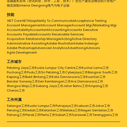
金融服务
咨询（资讯科技，科学，工程，技术）
广告
生产
建筑业
物业
医疗
房地产
物流
保险
Interior Designing
电气与电子
运输
技能
.NET Core
.NET
Abap
Ability To Communicate
Acceptance Testing
Account Management
Account Manager
Account Mgr/Marketing Mgr
Accountability
Accountant
Accounting
Accounts Executive
Accounts Payable
Accounts Receivable Services
Acquisition Relationship Manager
Acting
Active Directory
Administrative Assisting
Adobe Illustrator
Adobe Indesign
Adobe Photoshop
Advanced Analytics
Advertising
Advisors
Agile Development
工作城市
Petaling Jaya工作
Kuala Lumpur City Centre工作
Kuchai Lama工作
Puchong工作
Pudu工作
Sri Petaling工作
Cyberjaya工作
Bangsar South工作
Kepong工作
Bukit Bintang工作
Kota Damansara工作
Kuantan工作
Bandar Sunway工作
Seri Kembangan工作
Ara Damansara工作
Wangsa Maju工作
Subang Jaya工作
Johor Bahru工作
Ampang工作
Cheras工作
工作州属
Selangor工作
Kuala Lumpur工作
Putrajaya工作
Labuan工作
Johor工作
Penang工作
Kedah工作
Kelantan工作
Melaka工作
Negeri Sembilan工作
Pahang工作
Perak工作
Perlis工作
Sabah工作
Sarawak工作
Terengganu工作