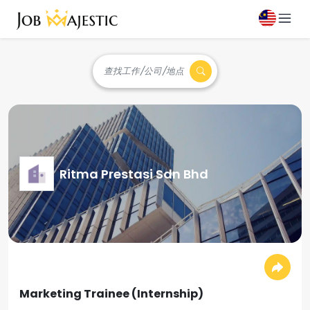
查找工作/公司/地点
Ritma Prestasi Sdn Bhd
Marketing Trainee (Internship)