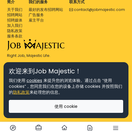
简介
我们的服务
联系方式
关于我们
最好的发布招聘网站
contact@jobmajestic.com
招聘网站
广告服务
招聘媒体
雇主平台
加入我们
隐私政策
服务条款
Right Job, Majestic Life.
欢迎来到Job Majestic！
我们使用
cookies
来提升您的浏览体验。通过点击 “使用
cookies”，您同意我们在您的设备上存储 cookies 并按照我们
© Copyright 2026 Agensi Pekerjaan JEV Management Sdn. Bhd.,
的
隐私政策
来处理您的信息。
registered in Malaysia (Company No: 201701016948 (1231113-U), EA
License No. JTKSM860)
© Copyright 2026 Job Majestic Sdn. Bhd., registered in Malaysia
使用 cookie
(Company No: 201701037852 (1252023-X))
Ask us
版权所有