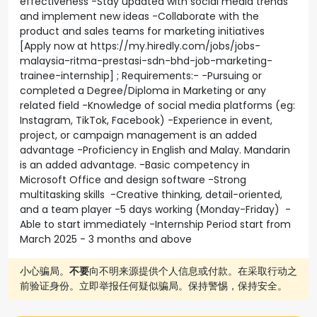
effectiveness -Stay updated with social media trends
and implement new ideas -Collaborate with the
product and sales teams for marketing initiatives
[Apply now at https://my.hiredly.com/jobs/jobs-
malaysia-ritma-prestasi-sdn-bhd-job-marketing-
trainee-internship] ; Requirements:- -Pursuing or
completed a Degree/Diploma in Marketing or any
related field -Knowledge of social media platforms (eg:
Instagram, TikTok, Facebook) -Experience in event,
project, or campaign management is an added
advantage -Proficiency in English and Malay. Mandarin
is an added advantage. -Basic competency in
Microsoft Office and design software -Strong
multitasking skills -Creative thinking, detail-oriented,
and a team player -5 days working (Monday-Friday) -
Able to start immediately -Internship Period start from
March 2025 - 3 months and above
小心骗局。
不要
向不明来源提供个人信息或付款。在采取行动之
前验证身份。立即举报任何疑似骗局。保持警惕，保持安全。